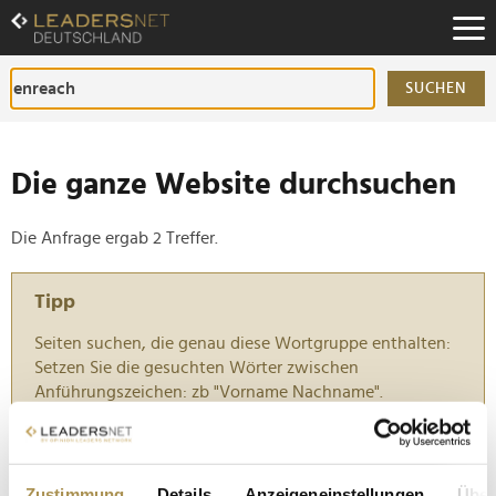
Zum
Inhalt
Zur
Fußzeilen-
SUCHEN
Navigation
Zur
Hauptnavigation
Die ganze Website durchsuchen
Die Anfrage ergab 2 Treffer.
Tipp
Seiten suchen, die genau diese Wortgruppe enthalten:
Setzen Sie die gesuchten Wörter zwischen
Anführungszeichen: zb "Vorname Nachname".
Personalie: Thomas Muschalla
Zustimmung
Details
Anzeigeneinstellungen
Über