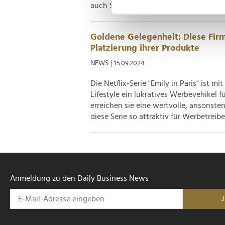
auch Schattenseiten. Wenn Streaming-S
Einzelheiten
fest.
Wir verwenden Cookies, um I
Goldene Gelegenheit: Diese Firm
und die Zugriffe auf unsere 
Platzierung ihrer Produkte
Website an unsere Partner fü
NEWS
| 15.09.2024
möglicherweise mit weiteren
der Dienste gesammelt habe
Die Netflix-Serie "Emily in Paris" ist 
Lifestyle ein lukratives Werbevehikel 
erreichen sie eine wertvolle, ansons
diese Serie so attraktiv für Werbetreibe
Anmeldung zu den Daily Business News