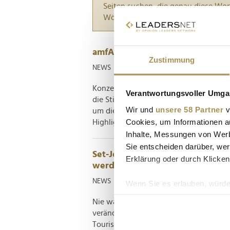
Seiten suchen, die genau diese Wor
Wörter zwischen Anführungszeiche
amfAR Gala Cannes: Wettbieten 
Zustimmung
NEWS
| 25.05.2026
Konzertkarten für 220.000 Euro? Für Gä
Verantwortungsvoller Umgan
die Stiftung hinter der Benefizveranst
Wir und
unsere 58 Partner
v
um die wissenschaftliche Forschung an
Cookies, um Informationen a
Highlight der diesjährigen Filmfestspiele
Inhalte, Messungen von Werb
Sie entscheiden darüber, wer
Set-Jetting: Wenn Streaming-Ser
Erklärung oder durch Klicken
werden
NEWS
| 09.07.2025
Wenn Sie es erlauben, würde
Informationen über Ih
Nie war der Einfluss von TV-Serien auf 
Ihr Gerät durch aktiv
verändern manche Produktionen nicht 
Erfahren Sie mehr darüber, w
Tourismusregionen gleich mit. Ein Tre