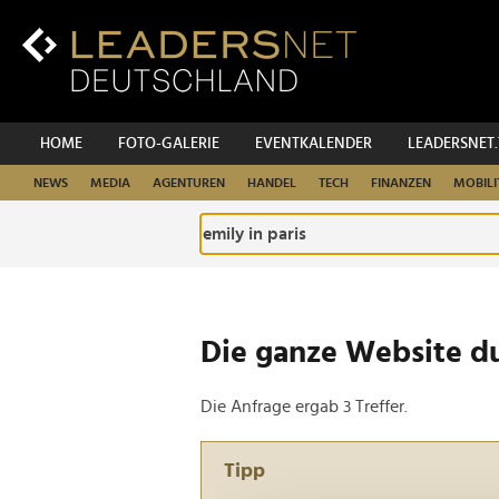
Zum
Inhalt
Zur
Fußzeilen-
Navigation
Zur
HOME
FOTO-GALERIE
EVENTKALENDER
LEADERSNET
Hauptnavigation
NEWS
MEDIA
AGENTUREN
HANDEL
TECH
FINANZEN
MOBILI
Die ganze Website d
Die Anfrage ergab 3 Treffer.
Tipp