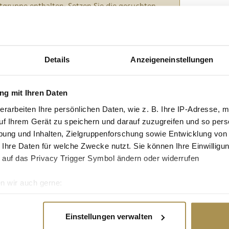
tgruppe enthalten: Setzen Sie die gesuchten
n: zb "Vorname Nachname".
für den guten Zweck
Details
Anzeigeneinstellungen
ste der amfAR Gala Cannes ein fairer Deal – zumal
g mit Ihren Daten
altung die Mittel großzügiger Gutverdiener nutzt,
erarbeiten Ihre persönlichen Daten, wie z. B. Ihre IP-Adresse, m
 HIV und AIDS zu unterstützen. Beim Society-
uf Ihrem Gerät zu speichern und darauf zuzugreifen und so pers
...
ung und Inhalten, Zielgruppenforschung sowie Entwicklung von
 Ihre Daten für welche Zwecke nutzt. Sie können Ihre Einwilligun
ien zur wirtschaftlichen Reiselokomotive
 auf das Privacy Trigger Symbol ändern oder widerrufen
n wir auch gerne:
re geografische Lage erfassen, welche bis auf einige Meter gen
unser Reiseverhalten größer als jetzt. Dabei
es Scannen nach bestimmten Merkmalen (Fingerprinting) identifi
nur die Reisevorlieben, sondern ganze
Einstellungen verwalten
ie Ihre persönlichen Daten verarbeitet werden, und legen Sie I
nd mit gewaltigem wirtschaftlichem Potenzial, aber