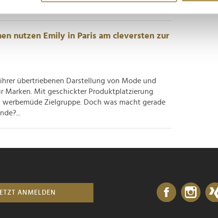
erien zu...
nhalte und Anzeigen zu personalisieren, Funktionen für soziale
en nutzen Emily in Paris am cleversten zur
Website zu analysieren. Außerdem geben wir Informationen zu I
r soziale Medien, Werbung und Analysen weiter. Unsere Partner
 Daten zusammen, die Sie ihnen bereitgestellt haben oder die s
n.
mit ihrer übertriebenen Darstellung von Mode und
für Marken. Mit geschickter Produktplatzierung
ten werbemüde Zielgruppe. Doch was macht gerade
nde?...
JETZT ANMELDEN