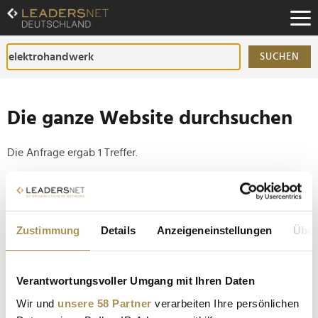
Zum
Inhalt
Zur
Fußzeilen-
SUCHEN
Navigation
Zur
Hauptnavigation
Die ganze Website durchsuchen
Die Anfrage ergab 1 Treffer.
Tipp
Seiten suchen, die genau diese Wortgruppe enthalten:
Zustimmung
Details
Anzeigeneinstellungen
Über
Setzen Sie die gesuchten Wörter zwischen
Anführungszeichen: zb "Vorname Nachname".
Verantwortungsvoller Umgang mit Ihren Daten
Comelit übernimmt deutsche Traditionsmarke Ritto
Wir und
unsere 58 Partner
verarbeiten Ihre persönlichen
von Schneider Electric