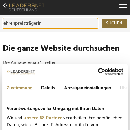
Zum
Inhalt
Zur
Fußzeilen-
SUCHEN
Navigation
Zur
Hauptnavigation
Die ganze Website durchsuchen
Die Anfrage ergab 1 Treffer.
Tipp
Zustimmung
Details
Anzeigeneinstellungen
Über
Seiten suchen, die genau diese Wortgruppe enthalten:
Setzen Sie die gesuchten Wörter zwischen
Anführungszeichen: zb "Vorname Nachname".
Verantwortungsvoller Umgang mit Ihren Daten
Wir und
unsere 58 Partner
verarbeiten Ihre persönlichen
Innovator des Jahres: Ehrenpreis für Sarna Röser
Daten, wie z. B. Ihre IP-Adresse, mithilfe von