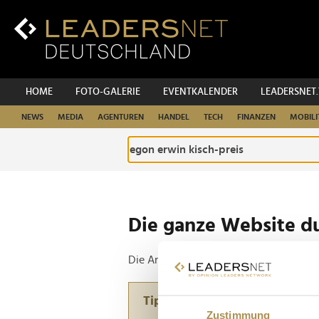
Zum
Inhalt
Zur
Fußzeilen-
Navigation
Zur
HOME
FOTO-GALERIE
EVENTKALENDER
LEADERSNET
Hauptnavigation
NEWS
MEDIA
AGENTUREN
HANDEL
TECH
FINANZEN
MOBILI
Die ganze Website d
Die Anfrage ergab 2 Treffer.
Tipp
Zustimmung