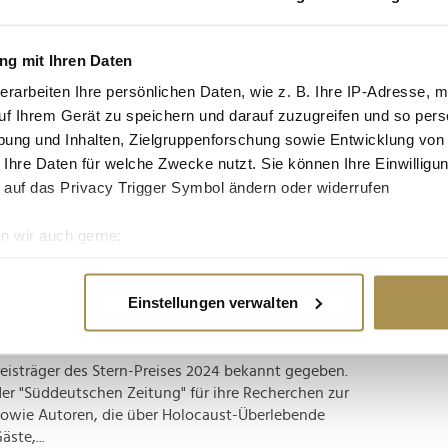
tgruppe enthalten: Setzen Sie die gesuchten
n: zb "Vorname Nachname".
g mit Ihren Daten
erarbeiten Ihre persönlichen Daten, wie z. B. Ihre IP-Adresse, m
ischen Arbeiten des Jahres
uf Ihrem Gerät zu speichern und darauf zuzugreifen und so pers
ung und Inhalten, Zielgruppenforschung sowie Entwicklung von
 Ihre Daten für welche Zwecke nutzt. Sie können Ihre Einwilligun
irken: Recherchen über einen möglichen
 auf das Privacy Trigger Symbol ändern oder widerrufen
sychiatrischer Patient:innen oder Reportagen über
ür genau solche Arbeiten hat der stern am
n wir auch gerne:
is 2026 verliehen....
re geografische Lage erfassen, welche bis auf einige Meter gen
es Scannen nach bestimmten Merkmalen (Fingerprinting) identifi
n für besten Journalismus
Einstellungen verwalten
ie Ihre persönlichen Daten verarbeitet werden, und legen Sie I
eisträger des Stern-Preises 2024 bekannt gegeben.
nhalte und Anzeigen zu personalisieren, Funktionen für soziale
der "Süddeutschen Zeitung" für ihre Recherchen zur
Website zu analysieren. Außerdem geben wir Informationen zu I
sowie Autoren, die über Holocaust-Überlebende
r soziale Medien, Werbung und Analysen weiter. Unsere Partner
ste,...