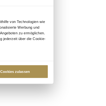
ithilfe von Technologien wie
onalisierte Werbung und
 Angeboten zu ermöglichen.
g jederzeit über die Cookie-
au sein können
zieren
Cookies zulassen
hre Präferenzen im
Abschnitt
 Medien anbieten zu können
hrer Verwendung unserer
 führen diese Informationen