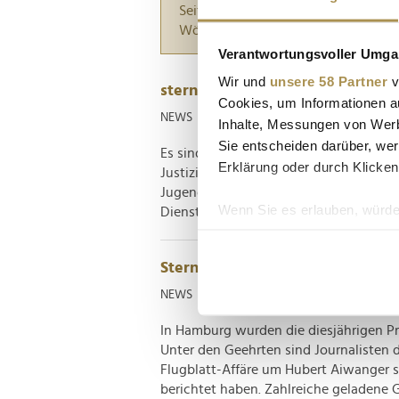
Seiten suchen, die genau diese Wor
Wörter zwischen Anführungszeiche
Verantwortungsvoller Umgan
Wir und
unsere 58 Partner
v
stern ehrt die besten journalist
Cookies, um Informationen a
NEWS
| 20.05.2026
Inhalte, Messungen von Werb
Sie entscheiden darüber, wer
Es sind Geschichten, die lange nachw
Erklärung oder durch Klicken
Justizirrtum, Einblicke in den Alltag p
Jugendliche mit inhaftierten Eltern. F
Wenn Sie es erlauben, würde
Dienstagabend in Hamburg den stern-Pre
Informationen über Ih
Ihr Gerät durch aktiv
Stern-Preis 2024: Auszeichnunge
Erfahren Sie mehr darüber, w
NEWS
| 13.06.2024
Einzelheiten
fest.
In Hamburg wurden die diesjährigen Pr
Wir verwenden Cookies, um I
Unter den Geehrten sind Journalisten 
und die Zugriffe auf unsere 
Flugblatt-Affäre um Hubert Aiwanger 
Website an unsere Partner fü
berichtet haben. Zahlreiche geladene Gä