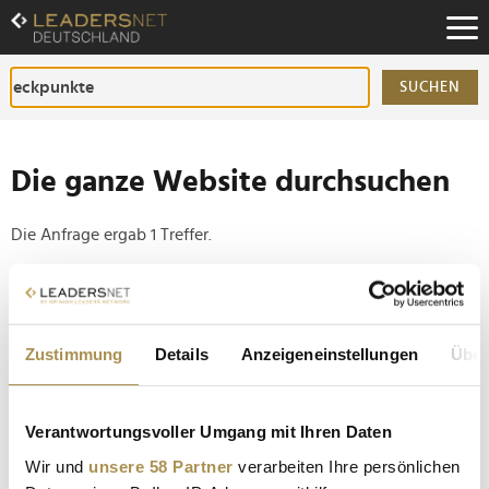
Zum
Inhalt
Zur
Fußzeilen-
SUCHEN
Navigation
Zur
Hauptnavigation
Die ganze Website durchsuchen
Die Anfrage ergab 1 Treffer.
Tipp
Seiten suchen, die genau diese Wortgruppe enthalten:
Zustimmung
Details
Anzeigeneinstellungen
Über
Setzen Sie die gesuchten Wörter zwischen
Anführungszeichen: zb "Vorname Nachname".
Verantwortungsvoller Umgang mit Ihren Daten
Evelyn Palla fordert "radikales Umdenken auf allen
Wir und
unsere 58 Partner
verarbeiten Ihre persönlichen
Ebenen"