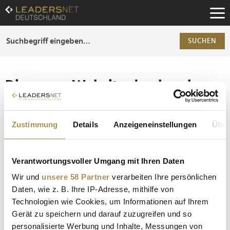
Zum
Inhalt
Zur
Fußzeilen-
SUCHEN
Navigation
Zur
Hauptnavigation
Die ganze Website durchsuchen
Die Anfrage ergab 0 Treffer.
Zustimmung
Details
Anzeigeneinstellungen
Über
Tipp
Seiten suchen, die genau diese Wortgruppe enthalten:
Verantwortungsvoller Umgang mit Ihren Daten
Setzen Sie die gesuchten Wörter zwischen
Wir und
unsere 58 Partner
verarbeiten Ihre persönlichen
Anführungszeichen: zb "Vorname Nachname".
Daten, wie z. B. Ihre IP-Adresse, mithilfe von
Technologien wie Cookies, um Informationen auf Ihrem
Gerät zu speichern und darauf zuzugreifen und so
personalisierte Werbung und Inhalte, Messungen von