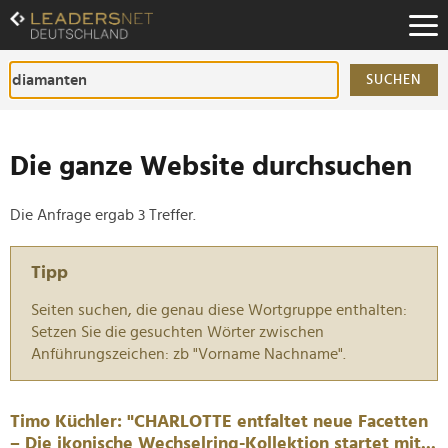
Zum
Inhalt
Zur
Fußzeilen-
SUCHEN
Navigation
Zur
Hauptnavigation
Die ganze Website durchsuchen
Die Anfrage ergab 3 Treffer.
Tipp
Seiten suchen, die genau diese Wortgruppe enthalten:
Setzen Sie die gesuchten Wörter zwischen
Anführungszeichen: zb "Vorname Nachname".
Timo Küchler: "CHARLOTTE entfaltet neue Facetten
– Die ikonische Wechselring-Kollektion startet mit...