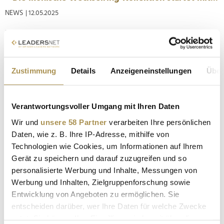
NEWS
| 12.05.2025
Eine innovative Technik, neuartige Materialien und
poetisches Design: Die traditionsreiche Schmuckmanufaktur
präsentiert eine sehnsüchtig erwartete Erweiterung ihrer
modularen CHARLOTTE Kollektion. Von patentierter Mechanik
Zustimmung
Details
Anzeigeneinstellungen
Über
über labgrown Diamonds bis hin zu faszinierenden
Farbsteinen – die neue...
Verantwortungsvoller Umgang mit Ihren Daten
Ehinger Schwarz 1876: Sorglos reisen mit Lab Grown
Wir und
unsere 58 Partner
verarbeiten Ihre persönlichen
Diamonds
Daten, wie z. B. Ihre IP-Adresse, mithilfe von
Technologien wie Cookies, um Informationen auf Ihrem
NEWS
| 29.04.2025
Gerät zu speichern und darauf zuzugreifen und so
Wer hochwertigen Schmuck liebt und auch auf Reisen nicht
personalisierte Werbung und Inhalte, Messungen von
darauf verzichten möchte, kennt die Schattenseiten: Die
Werbung und Inhalten, Zielgruppenforschung sowie
Angst vor Diebstahl, Verlust oder Beschädigung kann sich
Entwicklung von Angeboten zu ermöglichen. Sie
wie eine dunkle Wolke über eigentlich unbeschwerte
entscheiden darüber, wer Ihre Daten für welche Zwecke
Urlaubsmomente schieben. Mit der TRUELAB Cruise
nutzt. Sie können Ihre Einwilligung jederzeit über die
Collection aus dem Hause Ehinger...