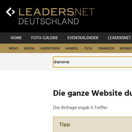
Zum
Inhalt
Zur
Fußzeilen-
Navigation
Zur
HOME
FOTO-GALERIE
EVENTKALENDER
LEADERSNET
Hauptnavigation
NEWS
MEDIA
AGENTUREN
HANDEL
TECH
FINANZEN
MOBILI
Die ganze Website d
Die Anfrage ergab 5 Treffer.
Tipp