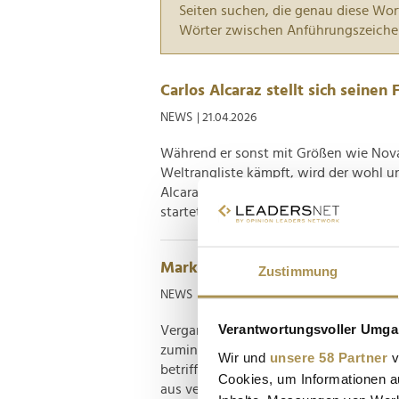
Seiten suchen, die genau diese Wor
Wörter zwischen Anführungszeiche
Carlos Alcaraz stellt sich seinen 
NEWS
| 21.04.2026
Während er sonst mit Größen wie Novak
Weltrangliste kämpft, wird der wohl
Alcaraz durch YoPro ermittelt: Die H
startet nächsten Monat ihre erste weltw
Markenfestival 2025: Stimmen un
Zustimmung
NEWS
| 28.09.2025
Verantwortungsvoller Umgan
Vergangene Woche fand die vierte und 
zumindest, was den gewohnten Schaupl
Wir und
unsere 58 Partner
v
betrifft. Unter dem Motto "KI & Marke:
Cookies, um Informationen a
aus verschiedensten Branchen diskutiert