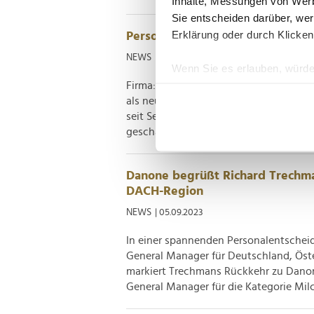
Inhalte, Messungen von Werb
Sie entscheiden darüber, wer
Erklärung oder durch Klicken
Personalie: Monica Rauch
NEWS
| 02.01.2024
Wenn Sie es erlauben, würde
Firma: Danone Position: FMCG-Market
Informationen über Ih
als neue FMCG-Marketingchefin in den
Ihr Gerät durch aktiv
seit September 2023 Milchfrische, Wass
Erfahren Sie mehr darüber, w
geschaffenen Position verantwortet sie 
Einzelheiten
fest.
Wir verwenden Cookies, um I
Danone begrüßt Richard Trechma
und die Zugriffe auf unsere 
DACH-Region
Website an unsere Partner fü
NEWS
| 05.09.2023
möglicherweise mit weiteren
In einer spannenden Personalentsche
der Dienste gesammelt habe
General Manager für Deutschland, Öste
markiert Trechmans Rückkehr zu Danone
General Manager für die Kategorie Milch