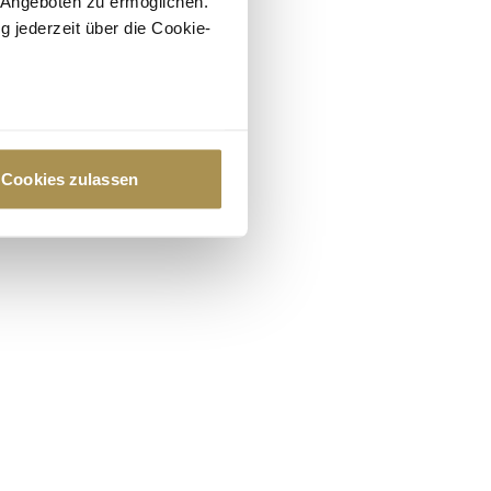
 Angeboten zu ermöglichen.
g jederzeit über die Cookie-
au sein können
zieren
Cookies zulassen
hre Präferenzen im
Abschnitt
 Medien anbieten zu können
hrer Verwendung unserer
 führen diese Informationen
ie im Rahmen Ihrer Nutzung