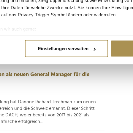
ung und Inhalten, Zielgruppenforschung sowie Entwicklung von
 Ihre Daten für welche Zwecke nutzt. Sie können Ihre Einwilligun
 auf das Privacy Trigger Symbol ändern oder widerrufen
n wir auch gerne:
ingchefin Monica Rauch verantwortet bei Danone
re geografische Lage erfassen, welche bis auf einige Meter gen
 Märkten Deutschland, Österreich und Schweiz
es Scannen nach bestimmten Merkmalen (Fingerprinting) identifi
Einstellungen verwalten
er und pflanzenbasierte Produkte. In dieser neu
ie Ihre persönlichen Daten verarbeitet werden, und legen Sie I
die...
nhalte und Anzeigen zu personalisieren, Funktionen für soziale
n als neuen General Manager für die
Website zu analysieren. Außerdem geben wir Informationen zu I
r soziale Medien, Werbung und Analysen weiter. Unsere Partner
 Daten zusammen, die Sie ihnen bereitgestellt haben oder die s
idung hat Danone Richard Trechman zum neuen
n.
rreich und die Schweiz ernannt. Dieser Schritt
 DACH, wo er bereits von 2017 bis 2021 als
frische erfolgreich...