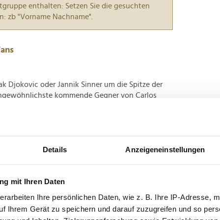
tgruppe enthalten: Setzen Sie die gesuchten
n: zb "Vorname Nachname".
Fans
 Djokovic oder Jannik Sinner um die Spitze der
 ungewöhnlichste kommende Gegner von Carlos
igh-Protein-Markte unter dem Dach von Danone
eite...
d Eindrücke aus Düsseldorf
Details
Anzeigeneinstellungen
g mit Ihren Daten
letzte Ausgabe des Markenfestival statt –
atz in der Düsseldorfer Merkur Spiel-Arena
erarbeiten Ihre persönlichen Daten, wie z. B. Ihre IP-Adresse, m
 Liebe oder Schicksal" haben über 450 Fachleute
uf Ihrem Gerät zu speichern und darauf zuzugreifen und so pers
, wie...