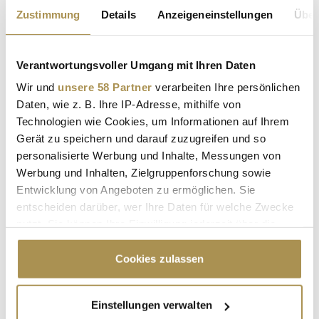
und...
Zustimmung
Details
Anzeigeneinstellungen
Über
NEWS
| 23.11.2025
Die WoMen on Top Christmas Edition 2025 im eleganten
Verantwortungsvoller Umgang mit Ihren Daten
Schlosshotel Hugenpoet setzte neue Maßstäbe – inhaltlich,
Wir und
unsere 58 Partner
verarbeiten Ihre persönlichen
atmosphärisch und gesellschaftlich. Vor rund 120 Gästen aus
Daten, wie z. B. Ihre IP-Adresse, mithilfe von
Wirtschaft, Politik, Kultur und Medien zeigten Franca Lehfeldt
Technologien wie Cookies, um Informationen auf Ihrem
und Nena Brockhaus, warum WoMen on Top längst zu den
Gerät zu speichern und darauf zuzugreifen und so
relevantesten...
personalisierte Werbung und Inhalte, Messungen von
Werbung und Inhalten, Zielgruppenforschung sowie
dm startet eigene Online-Apotheke für rezeptfreie
Entwicklung von Angeboten zu ermöglichen. Sie
Medikamente
entscheiden darüber, wer Ihre Daten für welche Zwecke
nutzt. Sie können Ihre Einwilligung jederzeit über die
NEWS
| 18.12.2024
Cookie-Erklärung oder durch Klicken auf das Privacy
Die Drogeriekette dm wagt den Schritt in den boomenden
Trigger Symbol ändern oder widerrufen
Cookies zulassen
Apothekenmarkt. Mit einer eigenen Online-Apotheke will das
Unternehmen einen Milliardenmarkt erobern – und könnte
Wenn Sie es erlauben, würden wir auch gerne:
damit die Gesundheitsbranche nachhaltig verändern. Die
Einstellungen verwalten
Informationen über Ihre geografische Lage
größte deutsche Drogeriemarktkette dm plant ab Sommer