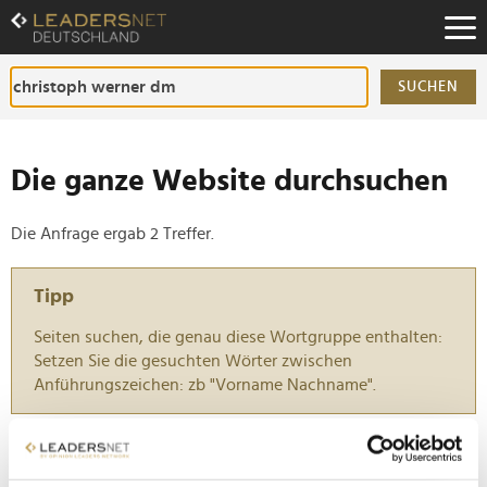
Zum
Inhalt
Zur
Fußzeilen-
SUCHEN
Navigation
Zur
Hauptnavigation
Die ganze Website durchsuchen
Die Anfrage ergab 2 Treffer.
Tipp
Seiten suchen, die genau diese Wortgruppe enthalten:
Setzen Sie die gesuchten Wörter zwischen
Anführungszeichen: zb "Vorname Nachname".
WoMen on Top Christmas Edition 2025: Dressur-
Ikone Isabell Werth, Bitpanda-CEO Eric Demuth