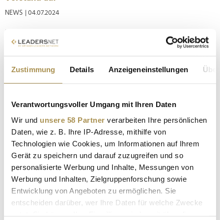
NEWS
| 04.07.2024
Der Aufsichtsrat des in Gütersloh ansässigen Medien- und
Dienstleistungsunternehmens hat den zweifachen Vater und
CEO der Musiktochter BMG mit sofortiger Wirkung in den
Vorstand des Mutterkonzerns berufen. So geht Karriereleiter:
Zustimmung
Details
Anzeigeneinstellungen
Über
Nach abgeschlossenem Studium der Betriebswirtschaftslehre
startete...
Verantwortungsvoller Umgang mit Ihren Daten
Nitsa Kalispera zieht neu in den Aufsichtsrat von
Wir und
unsere 58 Partner
verarbeiten Ihre persönlichen
Bertelsmann ein
Daten, wie z. B. Ihre IP-Adresse, mithilfe von
Technologien wie Cookies, um Informationen auf Ihrem
NEWS
| 20.03.2023
Gerät zu speichern und darauf zuzugreifen und so
Die Musikmanagerin verantwortet weltweiten Vertrieb von
personalisierte Werbung und Inhalte, Messungen von
BMG. Nitsa Kalispera (Executive Vice President, Global Supply
Werbung und Inhalten, Zielgruppenforschung sowie
Chain, im Unternehmensbereich BMG) zieht neu in den
Entwicklung von Angeboten zu ermöglichen. Sie
Aufsichtsrat von Bertelsmann ein. Die Musikmanagerin wurde
entscheiden darüber, wer Ihre Daten für welche Zwecke
heute in der außerordentlichen Hauptversammlung der
nutzt. Sie können Ihre Einwilligung jederzeit über die
Bertelsmann SE &...