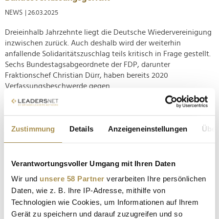
NEWS
| 26.03.2025
Dreieinhalb Jahrzehnte liegt die Deutsche Wiedervereinigung
inzwischen zurück. Auch deshalb wird der weiterhin
anfallende Solidaritätszuschlag teils kritisch in Frage gestellt.
Sechs Bundestagsabgeordnete der FDP, darunter
Fraktionschef Christian Dürr, haben bereits 2020
Verfassungsbeschwerde gegen...
Das waren die Wirtschaftsgipfel von Scholz und
Lindner
Zustimmung
Details
Anzeigeneinstellungen
Über
NEWS
| 29.10.2024
Viel Lärm, keine Beschlüsse: Am Dienstag haben sowohl der
Verantwortungsvoller Umgang mit Ihren Daten
Kanzler als auch der Finanzminister zu Treffen mit führenden
Wir und
unsere 58 Partner
verarbeiten Ihre persönlichen
Industrievertretern geladen, um Herausforderungen und
Daten, wie z. B. Ihre IP-Adresse, mithilfe von
Lösungsmöglichkeiten für die darbende Wirtschaft der
Technologien wie Cookies, um Informationen auf Ihrem
Bundesrepublik zu erörtern. Demonstriert haben die Köpfe der
Gerät zu speichern und darauf zuzugreifen und so
beiden...