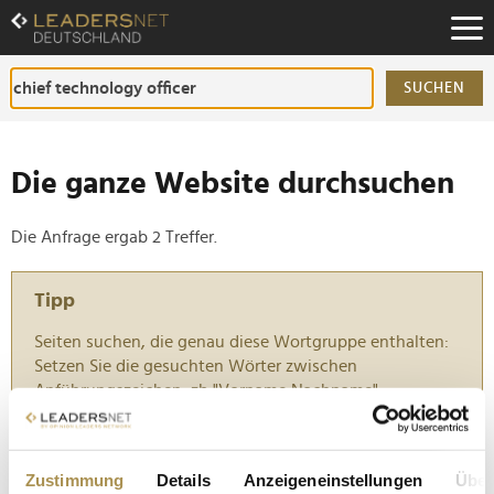
Zum
Inhalt
Zur
Fußzeilen-
SUCHEN
Navigation
Zur
Hauptnavigation
Die ganze Website durchsuchen
Die Anfrage ergab 2 Treffer.
Tipp
Seiten suchen, die genau diese Wortgruppe enthalten:
Setzen Sie die gesuchten Wörter zwischen
Anführungszeichen: zb "Vorname Nachname".
Murali Swaminathan wird neuer Freshworks-CTO
Zustimmung
Details
Anzeigeneinstellungen
Über