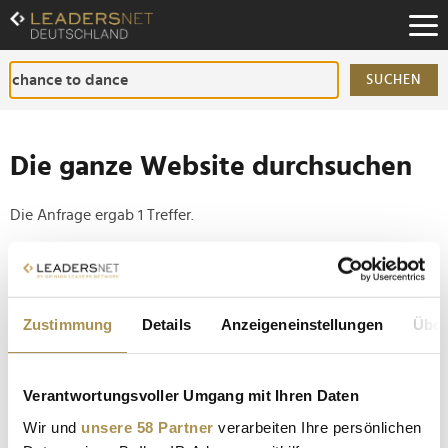
Zum
Inhalt
Zur
Fußzeilen-
SUCHEN
Navigation
Zur
Hauptnavigation
Die ganze Website durchsuchen
Die Anfrage ergab 1 Treffer.
Tipp
Seiten suchen, die genau diese Wortgruppe enthalten:
Zustimmung
Details
Anzeigeneinstellungen
Über
Setzen Sie die gesuchten Wörter zwischen
Anführungszeichen: zb "Vorname Nachname".
Verantwortungsvoller Umgang mit Ihren Daten
Channel Aid zeigt Orchester-Konzerte von Rea
Wir und
unsere 58 Partner
verarbeiten Ihre persönlichen
Garvey und Montez