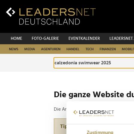
Zum
Inhalt
Zur
Fußzeilen-
Navigation
Zur
HOME
FOTO-GALERIE
EVENTKALENDER
LEADERSNET
Hauptnavigation
NEWS
MEDIA
AGENTUREN
HANDEL
TECH
FINANZEN
MOBILI
Die ganze Website d
Die Anfrage ergab 2 Treffer.
Tipp
Zustimmung