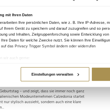
tgruppe enthalten: Setzen Sie die gesuchten
n: zb "Vorname Nachname".
g mit Ihren Daten
erarbeiten Ihre persönlichen Daten, wie z. B. Ihre IP-Adresse, m
Autogramm
uf Ihrem Gerät zu speichern und darauf zuzugreifen und so pers
ung und Inhalten, Zielgruppenforschung sowie Entwicklung von
 Ihre Daten für welche Zwecke nutzt. Sie können Ihre Einwilligun
rbeginn für Aufsehen in Köln: Bei einem
 auf das Privacy Trigger Symbol ändern oder widerrufen
hat sie ein riesiges Kampagnenmotiv von
bebühne und Spraydose. Der Termin an der zwölf
n wir auch gerne:
rsten öffentlichen...
re geografische Lage erfassen, welche bis auf einige Meter gen
es Scannen nach bestimmten Merkmalen (Fingerprinting) identifi
 die Bademodentrends des Sommers
Einstellungen verwalten
ie Ihre persönlichen Daten verarbeitet werden, und legen Sie I
. Geburtstag – und zeigt, dass sie immer noch ganz
nhalte und Anzeigen zu personalisieren, Funktionen für soziale
talienischen Modeunternehmen Calzedonia startet
Website zu analysieren. Außerdem geben wir Informationen zu I
 nur stylisch aussieht, sondern auch eine klare
r soziale Medien, Werbung und Analysen weiter. Unsere Partner
...