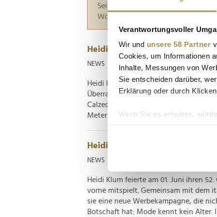
Seiten suchen, die genau diese Wor
Wörter zwischen Anführungszeiche
Verantwortungsvoller Umgan
Wir und
unsere 58 Partner
v
Heidi Klum gibt Köln ein XXL-
Cookies, um Informationen a
NEWS
| 16.06.2025
Inhalte, Messungen von Werb
Sie entscheiden darüber, wer
Heidi Klum sorgt pünktlich zum Somme
Erklärung oder durch Klicken
Überraschungsauftritt am Friesenwall 
Calzedonia signiert – mithilfe von He
Wenn Sie es erlauben, würde
Meter hohen Werbefläche stellt Klums e
Informationen über Ih
Ihr Gerät durch aktiv
Heidi Klum wird 52 – und zeigt
Erfahren Sie mehr darüber, w
NEWS
| 01.06.2025
Einzelheiten
fest.
Heidi Klum feierte am 01. Juni ihren 52
Wir verwenden Cookies, um I
vorne mitspielt. Gemeinsam mit dem i
und die Zugriffe auf unsere 
sie eine neue Werbekampagne, die nicht
Website an unsere Partner fü
Botschaft hat: Mode kennt kein Alter. In