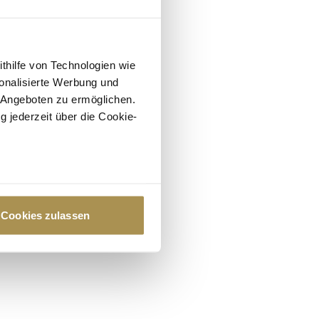
ithilfe von Technologien wie
onalisierte Werbung und
 Angeboten zu ermöglichen.
g jederzeit über die Cookie-
au sein können
zieren
Cookies zulassen
hre Präferenzen im
Abschnitt
 Medien anbieten zu können
hrer Verwendung unserer
 führen diese Informationen