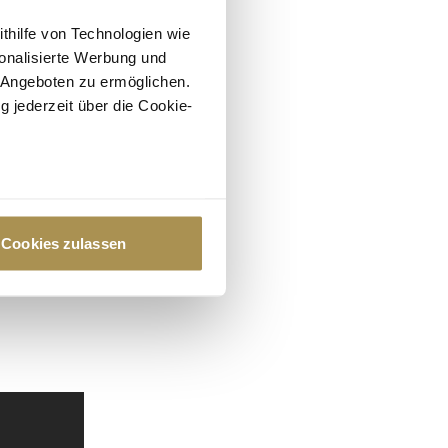
ithilfe von Technologien wie
onalisierte Werbung und
 Angeboten zu ermöglichen.
g jederzeit über die Cookie-
au sein können
zieren
Cookies zulassen
hre Präferenzen im
Abschnitt
 Medien anbieten zu können
hrer Verwendung unserer
 führen diese Informationen
ie im Rahmen Ihrer Nutzung