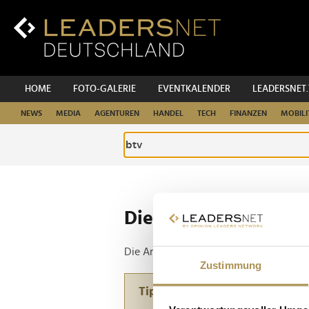
Zum
Inhalt
Zur
Fußzeilen-
Navigation
Zur
HOME
FOTO-GALERIE
EVENTKALENDER
LEADERSNET
Hauptnavigation
NEWS
MEDIA
AGENTUREN
HANDEL
TECH
FINANZEN
MOBILI
Die ganze Website d
Die Anfrage ergab 1 Treffer.
Zustimmung
Tipp