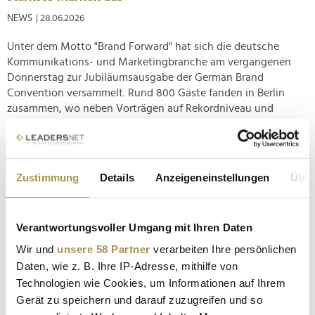
NEWS
| 28.06.2026
Unter dem Motto "Brand Forward" hat sich die deutsche
Kommunikations- und Marketingbranche am vergangenen
Donnerstag zur Jubiläumsausgabe der German Brand
Convention versammelt. Rund 800 Gäste fanden in Berlin
zusammen, wo neben Vorträgen auf Rekordniveau und
munterem Networking wie gewohnt die...
dentsu und Criteo schließen globale Commerce-
Zustimmung
Details
Anzeigeneinstellungen
Über
Media-Partnerschaft
NEWS
| 19.06.2025
Verantwortungsvoller Umgang mit Ihren Daten
Zwei Branchenschwergewichte bündeln ihre Kräfte: Das
internationale Agenturnetzwerk dentsu und die auf KI-
Wir und
unsere 58 Partner
verarbeiten Ihre persönlichen
gestützte Werbetechnologie spezialisierte Plattform Criteo
Daten, wie z. B. Ihre IP-Adresse, mithilfe von
starten eine umfassende Commerce-Media-Partnerschaft.
Technologien wie Cookies, um Informationen auf Ihrem
Oberstes Ziel ist es, dentsu-Kunden weltweit Zugang zu
Gerät zu speichern und darauf zuzugreifen und so
innovativen Tools für...