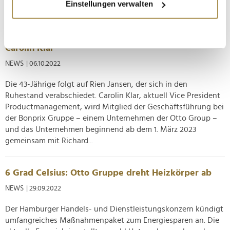
Einstellungen verwalten
Wirtschaftsingenieurin die...
Informationen über Ihre geografische Lage
erfassen, welche bis auf einige Meter genau sein
können
Die neue Geschäftsführerin von Bonprix heißt
Ihr Gerät durch aktives Scannen nach
Carolin Klar
bestimmten Merkmalen (Fingerprinting) identifizieren
NEWS
| 06.10.2022
Erfahren Sie mehr darüber, wie Ihre persönlichen Daten
Die 43-Jährige folgt auf Rien Jansen, der sich in den
verarbeitet werden, und legen Sie Ihre Präferenzen im
Ruhestand verabschiedet. Carolin Klar, aktuell Vice President
Abschnitt Einzelheiten
fest.
Productmanagement, wird Mitglied der Geschäftsführung bei
der Bonprix Gruppe – einem Unternehmen der Otto Group –
Wir verwenden Cookies, um Inhalte und Anzeigen zu
und das Unternehmen beginnend ab dem 1. März 2023
personalisieren, Funktionen für soziale Medien anbieten
gemeinsam mit Richard...
zu können und die Zugriffe auf unsere Website zu
analysieren. Außerdem geben wir Informationen zu Ihrer
Verwendung unserer Website an unsere Partner für
6 Grad Celsius: Otto Gruppe dreht Heizkörper ab
soziale Medien, Werbung und Analysen weiter. Unsere
NEWS
| 29.09.2022
Partner führen diese Informationen möglicherweise mit
weiteren Daten zusammen, die Sie ihnen bereitgestellt
Der Hamburger Handels- und Dienstleistungskonzern kündigt
haben oder die sie im Rahmen Ihrer Nutzung der Dienste
umfangreiches Maßnahmenpaket zum Energiesparen an. Die