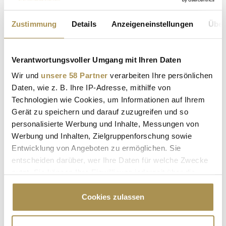
Personalie: Torben Hansen
Zustimmung
Details
Anzeigeneinstellungen
Über
NEWS
| 21.12.2023
Firma: Bonprix Position: Vorsitzender der Geschäftsführung
Verantwortungsvoller Umgang mit Ihren Daten
Die Bonprix Handelsgesellschaft mbH bestellte den Diplom-
Wirtschaftsinformatiker Torben Hansen mit 1. April 2024 zum
Wir und
unsere 58 Partner
verarbeiten Ihre persönlichen
neuen Vorsitzenden der Geschäftsführung. Neben Torben
Daten, wie z. B. Ihre IP-Adresse, mithilfe von
Hansen, CEO und Vertrieb, besteht die künftige
Technologien wie Cookies, um Informationen auf Ihrem
Geschäftsführung des...
Gerät zu speichern und darauf zuzugreifen und so
personalisierte Werbung und Inhalte, Messungen von
Werbung und Inhalten, Zielgruppenforschung sowie
Carolin Klar
Entwicklung von Angeboten zu ermöglichen. Sie
NEWS
| 15.03.2023
entscheiden darüber, wer Ihre Daten für welche Zwecke
nutzt. Sie können Ihre Einwilligung jederzeit über die
Firma: Bonprix Position: Geschäftsführerin Gemeinsam mit
Cookie-Erklärung oder durch Klicken auf das Privacy
dem Vorsitzenden Richard Gottwald, Markus Fuchshofen und
Trigger Symbol ändern oder widerrufen
Cookies zulassen
Kai Heck leitet Carolin Klar (43) als Mitglied der
Geschäftsführung seit Monatsbeginn Bonprix Gruppe. In ihrer
Position verantwortet die diplomierte Textil- und
Wenn Sie es erlauben, würden wir auch gerne: