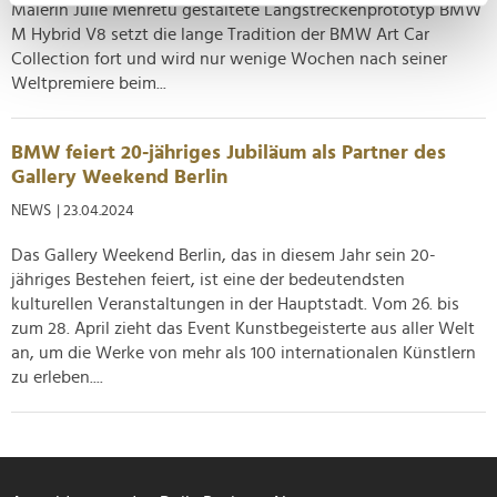
Ihr Gerät durch aktives Scannen nach
Malerin Julie Mehretu gestaltete Langstreckenprototyp BMW
bestimmten Merkmalen (Fingerprinting) identifizieren
M Hybrid V8 setzt die lange Tradition der BMW Art Car
Erfahren Sie mehr darüber, wie Ihre persönlichen Daten
Collection fort und wird nur wenige Wochen nach seiner
Weltpremiere beim...
verarbeitet werden, und legen Sie Ihre Präferenzen im
Abschnitt Einzelheiten
fest.
BMW feiert 20-jähriges Jubiläum als Partner des
Wir verwenden Cookies, um Inhalte und Anzeigen zu
Gallery Weekend Berlin
personalisieren, Funktionen für soziale Medien anbieten
NEWS
| 23.04.2024
zu können und die Zugriffe auf unsere Website zu
analysieren. Außerdem geben wir Informationen zu Ihrer
Das Gallery Weekend Berlin, das in diesem Jahr sein 20-
Verwendung unserer Website an unsere Partner für
jähriges Bestehen feiert, ist eine der bedeutendsten
soziale Medien, Werbung und Analysen weiter. Unsere
kulturellen Veranstaltungen in der Hauptstadt. Vom 26. bis
Partner führen diese Informationen möglicherweise mit
zum 28. April zieht das Event Kunstbegeisterte aus aller Welt
weiteren Daten zusammen, die Sie ihnen bereitgestellt
an, um die Werke von mehr als 100 internationalen Künstlern
haben oder die sie im Rahmen Ihrer Nutzung der Dienste
zu erleben....
gesammelt haben.