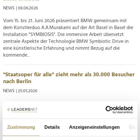
NEWS
| 08.06.2026
Vom 15. bis 21. Juni 2026 präsentiert BMW gemeinsam mit
dem Künstlerduo A.A.Murakami auf der Art Basel in Basel die
Installation "SYMBIOSIS". Die immersive Arbeit übersetzt
zentrale Aspekte der Technologie BMW Symbiotic Drive in
eine künstlerische Erfahrung und nimmt Bezug auf die
kommende...
"Staatsoper für alle" zieht mehr als 30.000 Besucher
nach Berlin
NEWS
| 25.05.2026
Mehr als 30.000 Besucher:innen haben am Wochenende die
20. Ausgabe von "Staatsoper für alle" auf dem Berliner
Bebelplatz besucht. Die Open-Air-Veranstaltung der
Staatsoper Unter den Linden fand erneut in Kooperation mit
Zustimmung
Details
Anzeigeneinstellungen
Über
BMW statt. Auf dem Programm standen die Live-Übertragung
von Giuseppe Verdis Oper...