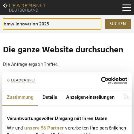
Zum
Inhalt
Zur
Fußzeilen-
SUCHEN
Navigation
Zur
Hauptnavigation
Die ganze Website durchsuchen
Die Anfrage ergab 1 Treffer.
Tipp
Seiten suchen, die genau diese Wortgruppe enthalten:
Zustimmung
Details
Anzeigeneinstellungen
Über
Setzen Sie die gesuchten Wörter zwischen
Anführungszeichen: zb "Vorname Nachname".
Verantwortungsvoller Umgang mit Ihren Daten
Futuristisches Fahren: BMW macht Frontscheibe
Wir und
unsere 58 Partner
verarbeiten Ihre persönlichen
zum Holodeck