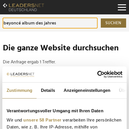
Zum
Inhalt
Zur
Fußzeilen-
SUCHEN
Navigation
Zur
Hauptnavigation
Die ganze Website durchsuchen
Die Anfrage ergab 1 Treffer.
Tipp
Seiten suchen, die genau diese Wortgruppe enthalten:
Zustimmung
Details
Anzeigeneinstellungen
Über
Setzen Sie die gesuchten Wörter zwischen
Anführungszeichen: zb "Vorname Nachname".
Verantwortungsvoller Umgang mit Ihren Daten
Wir und
unsere 58 Partner
verarbeiten Ihre persönlichen
Beyoncé schreibt Geschichte bei den Grammys 2025
Daten, wie z. B. Ihre IP-Adresse, mithilfe von