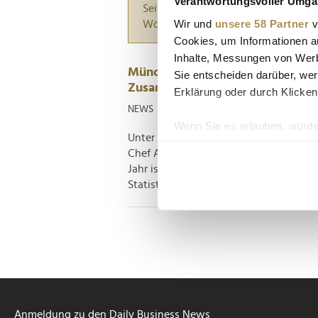
Verantwortungsvoller Umgan
Seiten suchen, die genau diese Wor
Wir und
unsere 58 Partner
v
Wörter zwischen Anführungszeiche
Cookies, um Informationen a
Inhalte, Messungen von Werb
Münchner Start-up empfiehlt Ga
Sie entscheiden darüber, wer
Zusammenhalt im Unternehmen z
Erklärung oder durch Klicken
NEWS
| 22.08.2022
Wenn Sie es erlauben, würde
Unter Beschäftigten ist die Bereitschaf
Informationen über Ih
Chef Alexander Kuttig erklärt, wie Un
Ihr Gerät durch aktiv
Jahr ist die Gartenarbeit das beliebte
Erfahren Sie mehr darüber, w
Statista zufolge gehen 27,7 Prozent der.
Einzelheiten
fest.
Wir verwenden Cookies, um I
und die Zugriffe auf unsere 
Website an unsere Partner fü
möglicherweise mit weiteren
der Dienste gesammelt habe
Anmeldung zu den Daily Business News