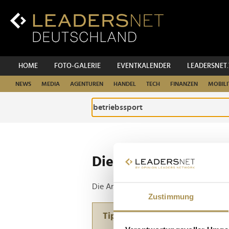
Zum
Inhalt
Zur
Fußzeilen-
Navigation
Zur
HOME
FOTO-GALERIE
EVENTKALENDER
LEADERSNET
Hauptnavigation
NEWS
MEDIA
AGENTUREN
HANDEL
TECH
FINANZEN
MOBILI
Die ganze Website d
Die Anfrage ergab 1 Treffer.
Zustimmung
Tipp