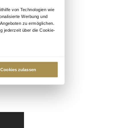
ithilfe von Technologien wie
onalisierte Werbung und
 Angeboten zu ermöglichen.
g jederzeit über die Cookie-
au sein können
zieren
Cookies zulassen
hre Präferenzen im
Abschnitt
 Medien anbieten zu können
hrer Verwendung unserer
 führen diese Informationen
ie im Rahmen Ihrer Nutzung