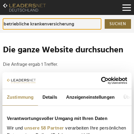
Zum
Inhalt
Zur
Fußzeilen-
SUCHEN
Navigation
Zur
Hauptnavigation
Die ganze Website durchsuchen
Die Anfrage ergab 1 Treffer.
Tipp
Seiten suchen, die genau diese Wortgruppe enthalten:
Zustimmung
Details
Anzeigeneinstellungen
Über
Setzen Sie die gesuchten Wörter zwischen
Anführungszeichen: zb "Vorname Nachname".
Verantwortungsvoller Umgang mit Ihren Daten
Ofelos entwickelt digitale bKV Prävention gegen
Wir und
unsere 58 Partner
verarbeiten Ihre persönlichen
hohe Ausfallquoten