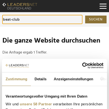
Zum
Inhalt
Zur
Fußzeilen-
SUCHEN
Navigation
Zur
Hauptnavigation
Die ganze Website durchsuchen
Die Anfrage ergab 1 Treffer.
Tipp
Seiten suchen, die genau diese Wortgruppe enthalten:
Zustimmung
Details
Anzeigeneinstellungen
Über
Setzen Sie die gesuchten Wörter zwischen
Anführungszeichen: zb "Vorname Nachname".
Verantwortungsvoller Umgang mit Ihren Daten
60 Jahre "Beat-Club": Radio Bremen und Max
Wir und
unsere 58 Partner
verarbeiten Ihre persönlichen
Mutzke gratulieren der Kultsendung