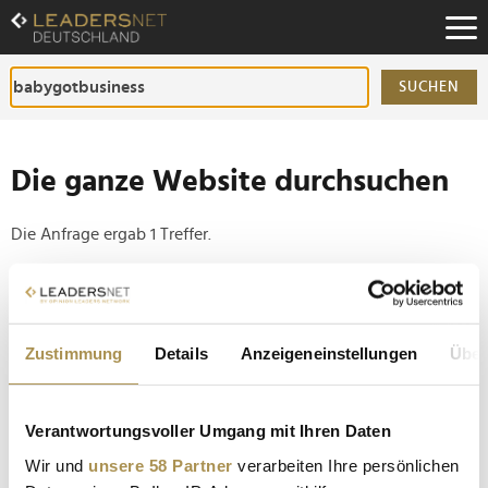
Zum
Inhalt
Zur
Fußzeilen-
SUCHEN
Navigation
Zur
Hauptnavigation
Die ganze Website durchsuchen
Die Anfrage ergab 1 Treffer.
Tipp
Seiten suchen, die genau diese Wortgruppe enthalten:
Zustimmung
Details
Anzeigeneinstellungen
Über
Setzen Sie die gesuchten Wörter zwischen
Anführungszeichen: zb "Vorname Nachname".
Verantwortungsvoller Umgang mit Ihren Daten
Ann-Katrin Schmitz: Die Social Media Expertin lädt
Wir und
unsere 58 Partner
verarbeiten Ihre persönlichen
zur Baby Got Business Konferenz 2023