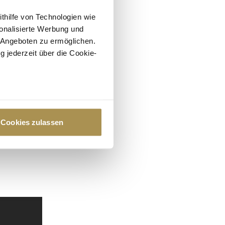
ithilfe von Technologien wie
onalisierte Werbung und
 Angeboten zu ermöglichen.
g jederzeit über die Cookie-
au sein können
zieren
Cookies zulassen
hre Präferenzen im
Abschnitt
 Medien anbieten zu können
hrer Verwendung unserer
 führen diese Informationen
ie im Rahmen Ihrer Nutzung