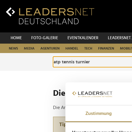
Zum
Inhalt
Zur
Fußzeilen-
Navigation
Zur
HOME
FOTO-GALERIE
EVENTKALENDER
LEADERSNET
Hauptnavigation
NEWS
MEDIA
AGENTUREN
HANDEL
TECH
FINANZEN
MOBILI
Die ganze Website d
Die Anfrage ergab 1 Treffer.
Zustimmung
Tipp