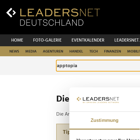
Zum
Inhalt
Zur
Fußzeilen-
Navigation
Zur
HOME
FOTO-GALERIE
EVENTKALENDER
LEADERSNET
Hauptnavigation
NEWS
MEDIA
AGENTUREN
HANDEL
TECH
FINANZEN
MOBILI
Die ganze Website d
Die Anfrage ergab 1 Treffer.
Zustimmung
Tipp