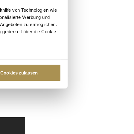
ithilfe von Technologien wie
onalisierte Werbung und
 Angeboten zu ermöglichen.
g jederzeit über die Cookie-
au sein können
zieren
Cookies zulassen
hre Präferenzen im
Abschnitt
 Medien anbieten zu können
hrer Verwendung unserer
 führen diese Informationen
ie im Rahmen Ihrer Nutzung