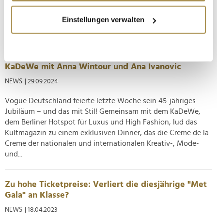
New York in ein Forum für Stil, Geschichte und Identität.
Wenn Sie es erlauben, würden wir auch gerne:
Neben ikonischen Fashion-Statements von Stars wie
Einstellungen verwalten
Informationen über Ihre geografische Lage
Zendaya, Diana Ross und...
erfassen, welche bis auf einige Meter genau sein
können
45 Jahre Vogue Deutschland: Exklusives Dinner im
Ihr Gerät durch aktives Scannen nach
KaDeWe mit Anna Wintour und Ana Ivanovic
bestimmten Merkmalen (Fingerprinting) identifizieren
NEWS
| 29.09.2024
Erfahren Sie mehr darüber, wie Ihre persönlichen Daten
verarbeitet werden, und legen Sie Ihre Präferenzen im
Vogue Deutschland feierte letzte Woche sein 45-jähriges
Abschnitt Einzelheiten
fest.
Jubiläum – und das mit Stil! Gemeinsam mit dem KaDeWe,
dem Berliner Hotspot für Luxus und High Fashion, lud das
Wir verwenden Cookies, um Inhalte und Anzeigen zu
Kultmagazin zu einem exklusiven Dinner, das die Creme de la
personalisieren, Funktionen für soziale Medien anbieten
Creme der nationalen und internationalen Kreativ-, Mode-
zu können und die Zugriffe auf unsere Website zu
und...
analysieren. Außerdem geben wir Informationen zu Ihrer
Verwendung unserer Website an unsere Partner für
Zu hohe Ticketpreise: Verliert die diesjährige "Met
soziale Medien, Werbung und Analysen weiter. Unsere
Gala" an Klasse?
Partner führen diese Informationen möglicherweise mit
NEWS
| 18.04.2023
weiteren Daten zusammen, die Sie ihnen bereitgestellt