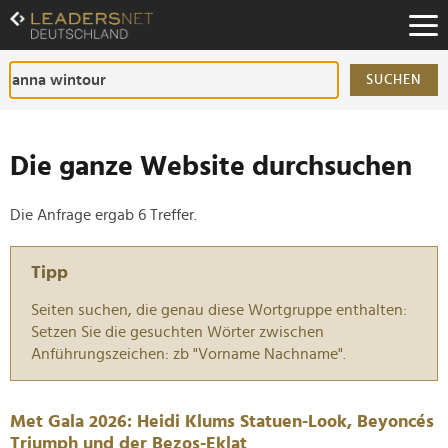
Zum
Inhalt
Zur
Fußzeilen-
SUCHEN
Navigation
Zur
Hauptnavigation
Die ganze Website durchsuchen
Die Anfrage ergab 6 Treffer.
Tipp
Seiten suchen, die genau diese Wortgruppe enthalten:
Setzen Sie die gesuchten Wörter zwischen
Anführungszeichen: zb "Vorname Nachname".
Met Gala 2026: Heidi Klums Statuen-Look, Beyoncés
Triumph und der Bezos-Eklat