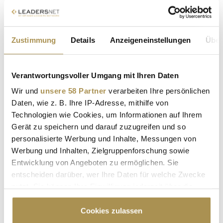
Der Teufel trägt immer noch Prada
Zustimmung
Details
Anzeigeneinstellungen
Über
NEWS
| 30.06.2025
Nächstes Jahr feiert "Der Teufel trägt Prada" seinen 20.
Geburtstag. Zum runden Jubiläum wird der langgehegte
Verantwortungsvoller Umgang mit Ihren Daten
Wunsch vieler Fans der bissigen Filmkomödie endlich wahr:
Wir und
unsere 58 Partner
verarbeiten Ihre persönlichen
20th Century Studios hat angekündigt, dass ein Nachfolger
Daten, wie z. B. Ihre IP-Adresse, mithilfe von
zum Modebranchen-Blockbuster von 2006 in Produktion
Technologien wie Cookies, um Informationen auf Ihrem
gegangen ist. In den...
Gerät zu speichern und darauf zuzugreifen und so
personalisierte Werbung und Inhalte, Messungen von
Met Gala 2025 feiert Black Style mit Rihanna, Diana
Werbung und Inhalten, Zielgruppenforschung sowie
Ross, Zendaya und Estée Lauder
Entwicklung von Angeboten zu ermöglichen. Sie
entscheiden darüber, wer Ihre Daten für welche Zwecke
NEWS
| 06.05.2025
nutzt. Sie können Ihre Einwilligung jederzeit über die
Die Met Gala 2025 stand ganz im Zeichen schwarzer
Cookie-Erklärung oder durch Klicken auf das Privacy
Schneiderkunst: Unter dem Motto „Superfine: Tailoring Black
Trigger Symbol ändern oder widerrufen
Cookies zulassen
Style“ verwandelte sich das Metropolitan Museum of Art in