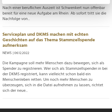
damalige Co-Geschäftsführerin ihren baldigen Rückzug an.
Ihr Gerät durch aktives Scannen nach
Nach einer beruflichen Auszeit ist Schwenkert nun offenbar
bestimmten Merkmalen (Fingerprinting) identifizieren
bereit für eine neue Aufgabe am Rhein: Ab sofort tritt sie die
Erfahren Sie mehr darüber, wie Ihre persönlichen Daten
Nachfolge von...
verarbeitet werden, und legen Sie Ihre Präferenzen im
Abschnitt Einzelheiten
fest.
Serviceplan und DKMS machen mit echten
Wir verwenden Cookies, um Inhalte und Anzeigen zu
Geschichten auf das Thema Stammzellspende
aufmerksam
personalisieren, Funktionen für soziale Medien anbieten
zu können und die Zugriffe auf unsere Website zu
NEWS
| 06.12.2022
analysieren. Außerdem geben wir Informationen zu Ihrer
Die Kampagne soll mehr Menschen dazu bewegen, sich als
Verwendung unserer Website an unsere Partner für
Spender zu registrieren. Wer sich als Stammzellspender:in bei
soziale Medien, Werbung und Analysen weiter. Unsere
der DKMS registriert, kann vielleicht schon bald ein
Partner führen diese Informationen möglicherweise mit
Menschenleben retten. Um noch mehr Menschen zu
weiteren Daten zusammen, die Sie ihnen bereitgestellt
überzeugen, sich in die Datei aufnehmen zu lassen, richtet
haben oder die sie im Rahmen Ihrer Nutzung der Dienste
sich der neue...
gesammelt haben.