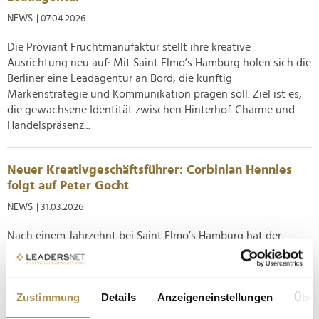
NEWS
| 07.04.2026
Die Proviant Fruchtmanufaktur stellt ihre kreative
Ausrichtung neu auf: Mit Saint Elmo’s Hamburg holen sich die
Berliner eine Leadagentur an Bord, die künftig
Markenstrategie und Kommunikation prägen soll. Ziel ist es,
die gewachsene Identität zwischen Hinterhof-Charme und
Handelspräsenz...
Neuer Kreativgeschäftsführer: Corbinian Hennies
folgt auf Peter Gocht
NEWS
| 31.03.2026
Nach einem Jahrzehnt bei Saint Elmo’s Hamburg hat der
bisherige Kreativgeschäftsführer Peter Gocht seinen Hut
genommen, um sich neuen Herausforderungen zu widmen.
Einen Nachfolger hat die Agentur unter dem Serviceplan-
Zustimmung
Details
Anzeigeneinstellungen
Über
Dach bereits gefunden und vorgestellt: Der zuletzt für Google
als Creative Lead...