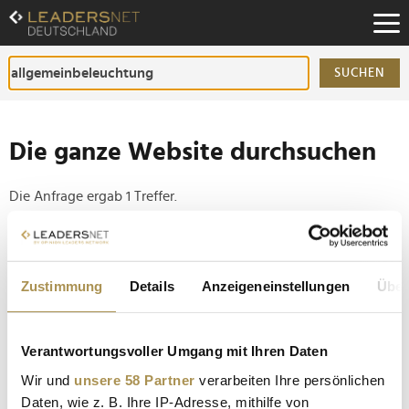
Zum
Inhalt
Zur
Fußzeilen-
SUCHEN
Navigation
Zur
Hauptnavigation
Die ganze Website durchsuchen
Die Anfrage ergab 1 Treffer.
Tipp
Seiten suchen, die genau diese Wortgruppe enthalten:
Zustimmung
Details
Anzeigeneinstellungen
Über
Setzen Sie die gesuchten Wörter zwischen
Anführungszeichen: zb "Vorname Nachname".
Verantwortungsvoller Umgang mit Ihren Daten
Wir und
unsere 58 Partner
verarbeiten Ihre persönlichen
Ledvance kehrt zu Team Lewis zurück
Daten, wie z. B. Ihre IP-Adresse, mithilfe von