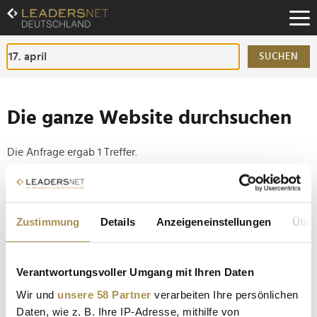
Zum
Inhalt
Zur
Fußzeilen-
SUCHEN
Navigation
Zur
Hauptnavigation
Die ganze Website durchsuchen
Die Anfrage ergab 1 Treffer.
Tipp
Seiten suchen, die genau diese Wortgruppe enthalten:
Zustimmung
Details
Anzeigeneinstellungen
Über
Setzen Sie die gesuchten Wörter zwischen
Anführungszeichen: zb "Vorname Nachname".
Verantwortungsvoller Umgang mit Ihren Daten
Wir und
unsere 58 Partner
verarbeiten Ihre persönlichen
Was bisher geschah: Der 17. April
Daten, wie z. B. Ihre IP-Adresse, mithilfe von