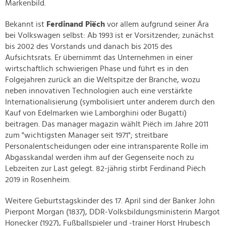
Markenbild.
Bekannt ist
Ferdinand Piëch
vor allem aufgrund seiner Ära
bei Volkswagen selbst: Ab 1993 ist er Vorsitzender; zunächst
bis 2002 des Vorstands und danach bis 2015 des
Aufsichtsrats. Er übernimmt das Unternehmen in einer
wirtschaftlich schwierigen Phase und führt es in den
Folgejahren zurück an die Weltspitze der Branche, wozu
neben innovativen Technologien auch eine verstärkte
Internationalisierung (symbolisiert unter anderem durch den
Kauf von Edelmarken wie Lamborghini oder Bugatti)
beitragen. Das manager magazin wählt Piëch im Jahre 2011
zum "wichtigsten Manager seit 1971"; streitbare
Personalentscheidungen oder eine intransparente Rolle im
Abgasskandal werden ihm auf der Gegenseite noch zu
Lebzeiten zur Last gelegt. 82-jährig stirbt Ferdinand Piëch
2019 in Rosenheim.
Weitere Geburtstagskinder des 17. April sind der Banker John
Pierpont Morgan (1837), DDR-Volksbildungsministerin Margot
Honecker (1927), Fußballspieler und -trainer Horst Hrubesch