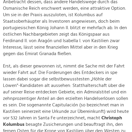
Anbetracht dessen, dass andere Handelswege durch das
Osmanische Reich erschwert werden, eine attraktive Option.
Um sie in der Praxis auszuloten, ist Kolumbus auf
Staatsoberhäupter als Investoren angewiesen, doch beim
portugiesischen König Johann II. blitzt er mehrfach ab. In den
östlichen Nachbargebieten zeigt das Königspaar aus
Ferdinand II. von Aragón und Isabella I. von Kastilien zwar
Interesse, lässt seine finanziellen Mittel aber in den Krieg
gegen das Emirat Granada fließen.
Erst, als dieser gewonnen ist, nimmt die Sache mit der Fahrt
wieder Fahrt auf. Die Forderungen des Entdeckers in spe
lassen dabei sogar die selbstbewusstesten „Höhle der
Löwen"-Kandidaten alt aussehen: Statthalterschaft über die
auf seiner Reise entdecken Gebiete, ein Admiralstitel und ein
zehnprozentiger Anteil an den erzielten Handelserlösen sollen
es sein. Die sogenannte Capitulación (so bezeichnet man in
Kastilien seinerzeit eine Urkunde zur Übereinkunft) wird heute
vor 532 Jahren in Santa Fe unterzeichnet, macht
Christoph
Kolumbus
besagte Zusicherungen und beauftragt ihn, den
fernen Osten für die Krone von Kastilien über den Westen zu