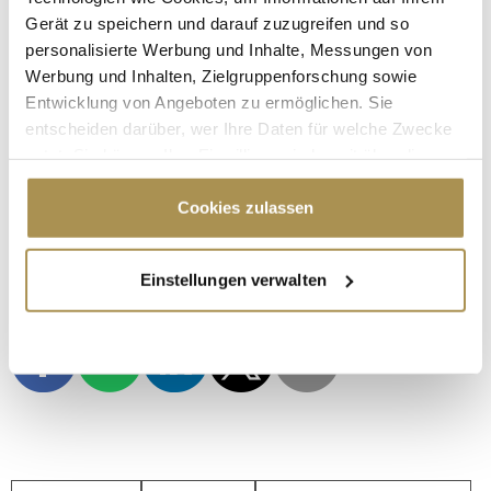
Gerät zu speichern und darauf zuzugreifen und so
personalisierte Werbung und Inhalte, Messungen von
Werbung und Inhalten, Zielgruppenforschung sowie
Entwicklung von Angeboten zu ermöglichen. Sie
entscheiden darüber, wer Ihre Daten für welche Zwecke
nutzt. Sie können Ihre Einwilligung jederzeit über die
Cookie-Erklärung oder durch Klicken auf das Privacy
Trigger Symbol ändern oder widerrufen
Cookies zulassen
Wenn Sie es erlauben, würden wir auch gerne:
Einstellungen verwalten
Informationen über Ihre geografische Lage
erfassen, welche bis auf einige Meter genau sein
können
Ihr Gerät durch aktives Scannen nach
bestimmten Merkmalen (Fingerprinting) identifizieren
Erfahren Sie mehr darüber, wie Ihre persönlichen Daten
verarbeitet werden, und legen Sie Ihre Präferenzen im
Abschnitt Einzelheiten
fest.