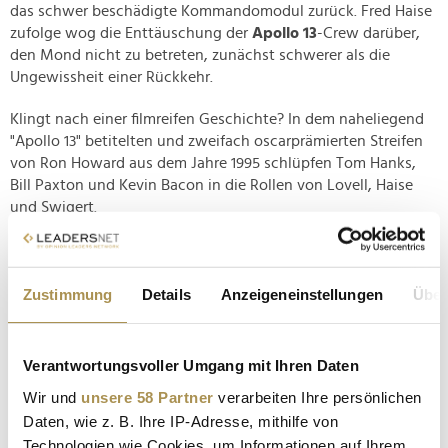
das schwer beschädigte Kommandomodul zurück. Fred Haise
zufolge wog die Enttäuschung der
Apollo 13
-Crew darüber,
den Mond nicht zu betreten, zunächst schwerer als die
Ungewissheit einer Rückkehr.
Klingt nach einer filmreifen Geschichte? In dem naheliegend
"Apollo 13" betitelten und zweifach oscarprämierten Streifen
von Ron Howard aus dem Jahre 1995 schlüpfen Tom Hanks,
Bill Paxton und Kevin Bacon in die Rollen von Lovell, Haise
und Swigert.
Zustimmung
Details
Anzeigeneinstellungen
Über
Verantwortungsvoller Umgang mit Ihren Daten
Wir und
unsere 58 Partner
verarbeiten Ihre persönlichen
Daten, wie z. B. Ihre IP-Adresse, mithilfe von
Technologien wie Cookies, um Informationen auf Ihrem