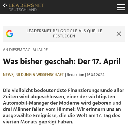
Zum
Inhalt
Zur
Fußzeilen-
Navigation
LEADERSNET BEI GOOGLE ALS QUELLE
Zur
FESTLEGEN
Hauptnavigation
AN DIESEM TAG IM JAHRE…
Was bisher geschah: Der 17. April
NEWS,
BILDUNG & WISSENSCHAFT
| Redaktion
| 16.04.2024
Die vielleicht bedeutendste Finanzierungsrunde aller
Zeiten wird abgeschlossen, einer der wichtigsten
Automobil-Manager der Moderne wird geboren und
drei Männer fallen vom Himmel: Wir erinnern uns an
ausgewählte Ereignisse, die die Welt am 17. Tag des
vierten Monats geprägt haben.