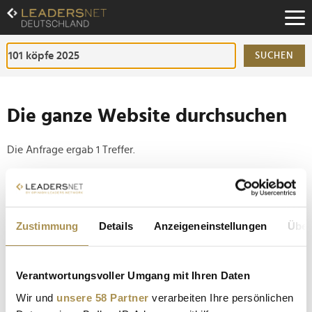
Zum
Inhalt
Zur
Fußzeilen-
SUCHEN
Navigation
Zur
Hauptnavigation
Die ganze Website durchsuchen
Die Anfrage ergab 1 Treffer.
Tipp
Seiten suchen, die genau diese Wortgruppe enthalten:
Zustimmung
Details
Anzeigeneinstellungen
Über
Setzen Sie die gesuchten Wörter zwischen
Anführungszeichen: zb "Vorname Nachname".
Verantwortungsvoller Umgang mit Ihren Daten
Business Punk kürt die 101 inspirierendsten Köpfe
Wir und
unsere 58 Partner
verarbeiten Ihre persönlichen
des Jahres 2025