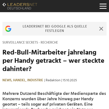
Zum
Inhalt
Zur
Fußzeilen-
Navigation
LEADERSNET BEI GOOGLE ALS QUELLE
Zur
FESTLEGEN
Hauptnavigation
SURVEILLANCE SECRETS - RECHERCHE
Red-Bull-Mitarbeiter jahrelang
per Handy getrackt – wer steckte
dahinter?
NEWS,
HANDEL,
INDUSTRIE
| Redaktion
| 15.10.2025
Mehrere Dutzend Beschäftigte der Mediensparte des
Konzerns wurden über Jahre hinweg per Handy
geortet – teils sogar auf privaten Geräten. Eine