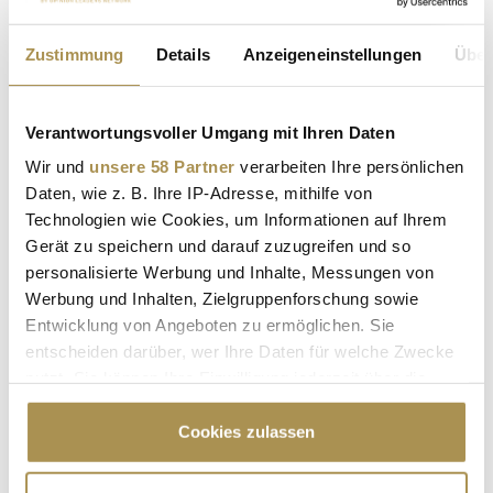
Zustimmung
Details
Anzeigeneinstellungen
Über
Verantwortungsvoller Umgang mit Ihren Daten
* Pflichtfelder.
ABSENDEN
Wir und
unsere 58 Partner
verarbeiten Ihre persönlichen
Daten, wie z. B. Ihre IP-Adresse, mithilfe von
Technologien wie Cookies, um Informationen auf Ihrem
LEADERSNET.TV
Gerät zu speichern und darauf zuzugreifen und so
personalisierte Werbung und Inhalte, Messungen von
LAUTSCHALTEN
Werbung und Inhalten, Zielgruppenforschung sowie
Entwicklung von Angeboten zu ermöglichen. Sie
entscheiden darüber, wer Ihre Daten für welche Zwecke
nutzt. Sie können Ihre Einwilligung jederzeit über die
Cookie-Erklärung oder durch Klicken auf das Privacy
Trigger Symbol ändern oder widerrufen
Cookies zulassen
Wenn Sie es erlauben, würden wir auch gerne: