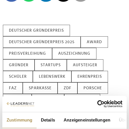
DEUTSCHER GRÜNDERPREIS
DEUTSCHER GRÜNDERPREIS 2025
AWARD
PREISVERLEIHUNG
AUSZEICHNUNG
GRÜNDER
STARTUPS
AUFSTEIGER
SCHÜLER
LEBENSWERK
EHRENPREIS
FAZ
SPARKASSE
ZDF
PORSCHE
PLANQC
REVERION
TIMETELLER
BLACK SEMICONDUCTOR
NEURA ROBOTICS
Zustimmung
Details
Anzeigeneinstellungen
Über
DAVID REGER
PLANET A FOODS
STREAMING