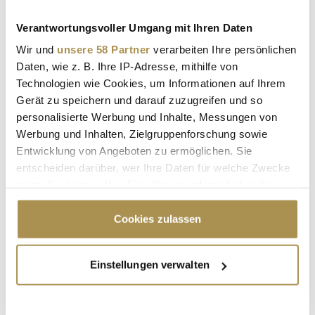
WISO-DOKUMENTATION
Verantwortungsvoller Umgang mit Ihren Daten
Wir und
unsere 58 Partner
verarbeiten Ihre persönlichen
Kommentar veröffentlichen
Daten, wie z. B. Ihre IP-Adresse, mithilfe von
Technologien wie Cookies, um Informationen auf Ihrem
Autor:
*
Gerät zu speichern und darauf zuzugreifen und so
personalisierte Werbung und Inhalte, Messungen von
Werbung und Inhalten, Zielgruppenforschung sowie
Entwicklung von Angeboten zu ermöglichen. Sie
Kommentar:
*
entscheiden darüber, wer Ihre Daten für welche Zwecke
nutzt. Sie können Ihre Einwilligung jederzeit über die
Cookie-Erklärung oder durch Klicken auf das Privacy
Trigger Symbol ändern oder widerrufen
Cookies zulassen
Wenn Sie es erlauben, würden wir auch gerne:
Einstellungen verwalten
Informationen über Ihre geografische Lage
Sicherheitscode bestätigen:
*
erfassen, welche bis auf einige Meter genau sein
können