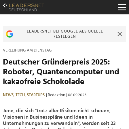
Zum
Inhalt
Zur
Fußzeilen-
Navigation
LEADERSNET BEI GOOGLE ALS QUELLE
Zur
FESTLEGEN
Hauptnavigation
VERLEIHUNG AM DIENSTAG
Deutscher Gründerpreis 2025:
Roboter, Quantencomputer und
kakaofreie Schokolade
NEWS,
TECH,
STARTUPS
| Redaktion
| 08.09.2025
Jene, die sich "trotz aller Risiken nicht scheuen,
Visionen in Businesspläne und Ideen in
Unternehmungen zu verwandeln", werden seit 23