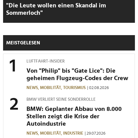
"Die Leute wollen einen Skandal im
Wir verwenden Cookies, um Inhalte und Anzeigen zu
Sommerloch"
personalisieren, Funktionen für soziale Medien anbieten
zu können und die Zugriffe auf unsere Website zu
analysieren. Außerdem geben wir Informationen zu Ihrer
Verwendung unserer Website an unsere Partner für
MEISTGELESEN
soziale Medien, Werbung und Analysen weiter. Unsere
Partner führen diese Informationen möglicherweise mit
weiteren Daten zusammen, die Sie ihnen bereitgestellt
LUFTFAHRT-INSIDER
haben oder die sie im Rahmen Ihrer Nutzung der Dienste
Von "Philip" bis "Gate Lice": Die
gesammelt haben.
geheimen Flugzeug-Codes der Crew
NEWS,
MOBILITÄT,
TOURISMUS
| 02.08.2026
BMW VERLIERT SEINE SONDERROLLE
BMW: Geplanter Abbau von 8.000
Stellen zeigt die Krise der
Autoindustrie
NEWS,
MOBILITÄT,
INDUSTRIE
| 29.07.2026