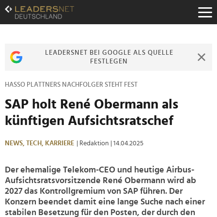
Zum
Inhalt
Zur
Fußzeilen-
Navigation
LEADERSNET BEI GOOGLE ALS QUELLE
Zur
FESTLEGEN
Hauptnavigation
HASSO PLATTNERS NACHFOLGER STEHT FEST
SAP holt René Obermann als
künftigen Aufsichtsratschef
NEWS,
TECH,
KARRIERE
| Redaktion
| 14.04.2025
Der ehemalige Telekom-CEO und heutige Airbus-
Aufsichtsratsvorsitzende René Obermann wird ab
2027 das Kontrollgremium von SAP führen. Der
Konzern beendet damit eine lange Suche nach einer
stabilen Besetzung für den Posten, der durch den