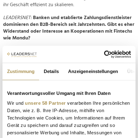
ihr Geschäft effizient zu skalieren.
LEADERSNET:
Banken und etablierte Zahlungsdienstleister
dominieren den B2B-Bereich seit Jahrzehnten. Gibt es eher
Widerstand oder Interesse an Kooperationen mit Fintechs
wie Mondu?
Malte Huffmann:
Wir sehen tatsächlich ein wachsendes
Interesse an Kooperationen statt Widerstand. Traditionelle
Finanzinstitute erkennen, dass die Digitalisierung des B2B-
Zustimmung
Details
Anzeigeneinstellungen
Über
Zahlungsverkehrs unausweichlich ist, und viele suchen die
Zusammenarbeit mit Fintechs, um ihre Innovation zu
beschleunigen. Dies zeigt sich beispielsweise in unserer
Fremdfinanzierungspartnerschaft mit der VVRB Bank.
Verantwortungsvoller Umgang mit Ihren Daten
Wir und
unsere 58 Partner
verarbeiten Ihre persönlichen
Große Zahlungsnetzwerke wie Visa und Mastercard haben
Daten, wie z. B. Ihre IP-Adresse, mithilfe von
sowohl B2B als auch BNPL als wichtige Wachstumsbereiche
Technologien wie Cookies, um Informationen auf Ihrem
identifiziert und unterstützen die Entwicklung gemeinsamer
Lösungen. Der Markt ist groß genug für mehrere Akteure, und
Gerät zu speichern und darauf zuzugreifen und so
wir sind überzeugt, dass die Zukunft in der Zusammenarbeit
personalisierte Werbung und Inhalte, Messungen von