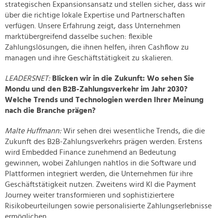
strategischen Expansionsansatz und stellen sicher, dass wir
zu können und die Zugriffe auf unsere Website zu
über die richtige lokale Expertise und Partnerschaften
analysieren. Außerdem geben wir Informationen zu Ihrer
verfügen. Unsere Erfahrung zeigt, dass Unternehmen
Verwendung unserer Website an unsere Partner für
marktübergreifend dasselbe suchen: flexible
soziale Medien, Werbung und Analysen weiter. Unsere
Zahlungslösungen, die ihnen helfen, ihren Cashflow zu
Partner führen diese Informationen möglicherweise mit
managen und ihre Geschäftstätigkeit zu skalieren.
weiteren Daten zusammen, die Sie ihnen bereitgestellt
LEADERSNET:
Blicken wir in die Zukunft: Wo sehen Sie
haben oder die sie im Rahmen Ihrer Nutzung der Dienste
Mondu und den B2B-Zahlungsverkehr im Jahr 2030?
gesammelt haben.
Welche Trends und Technologien werden Ihrer Meinung
nach die Branche prägen?
Malte Huffmann:
Wir sehen drei wesentliche Trends, die die
Zukunft des B2B-Zahlungsverkehrs prägen werden. Erstens
wird Embedded Finance zunehmend an Bedeutung
gewinnen, wobei Zahlungen nahtlos in die Software und
Plattformen integriert werden, die Unternehmen für ihre
Geschäftstätigkeit nutzen. Zweitens wird KI die Payment
Journey weiter transformieren und sophistiziertere
Risikobeurteilungen sowie personalisierte Zahlungserlebnisse
ermöglichen.