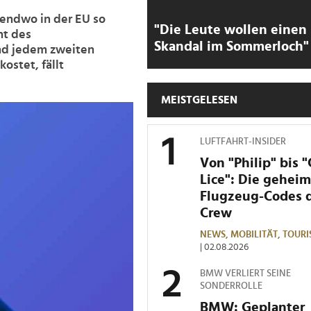
rgendwo in der EU so
"Die Leute wollen einen
ht des
Skandal im Sommerloch"
und jedem zweiten
ostet, fällt
MEISTGELESEN
LUFTFAHRT-INSIDER
Von "Philip" bis 
Lice": Die gehei
Flugzeug-Codes 
Crew
NEWS,
MOBILITÄT,
TOURI
| 02.08.2026
BMW VERLIERT SEINE
SONDERROLLE
BMW: Geplanter