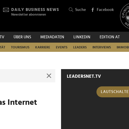
DAILY BUSINESS NEWS
Suche
Facebook
Newsletter abonnieren
.TV
ÜBER UNS
MEDIADATEN
LINKEDIN
EDITION AT
SUCHEN
TÄT
TOURISMUS
KARRIERE
EVENTS
LEADERS
INTERVIEWS
IMMOBI
LEADERSNET.TV
LAUTSCHALT
s Internet