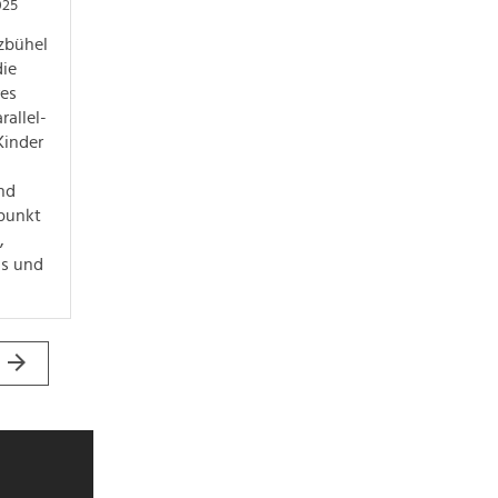
025
tzbühel
die
res
rallel-
Kinder
nd
punkt
,
is und