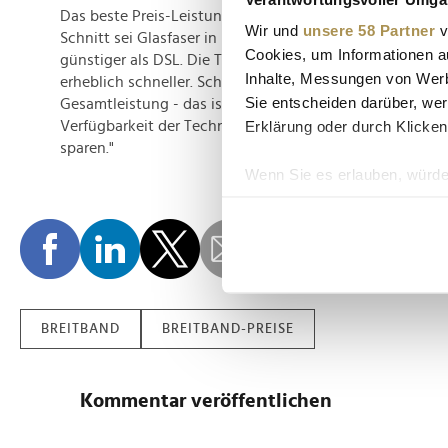
Das beste Preis-Leistungs-Verhältnis bieten laut Verivox 
Wir und
unsere 58 Partner
v
Schnitt sei Glasfaser in Relation zur gebotenen Leistun
Cookies, um Informationen a
günstiger als DSL. Die Tarife seien zumeist deutlich bes
Inhalte, Messungen von Werb
erheblich schneller. Schamberg: "Glasfaser bietet die gü
Sie entscheiden darüber, wer
Gesamtleistung - das ist vielen Verbrauchern nicht bewu
Erklärung oder durch Klicken
Verfügbarkeit der Techniken, können Kunden oft über 2
sparen."
Wenn Sie es erlauben, würde
Informationen über Ih
Ihr Gerät durch aktiv
Erfahren Sie mehr darüber, w
Einzelheiten
fest.
Wir verwenden Cookies, um I
BREITBAND
BREITBAND-PREISE
und die Zugriffe auf unsere 
Website an unsere Partner fü
möglicherweise mit weiteren
Kommentar veröffentlichen
der Dienste gesammelt habe