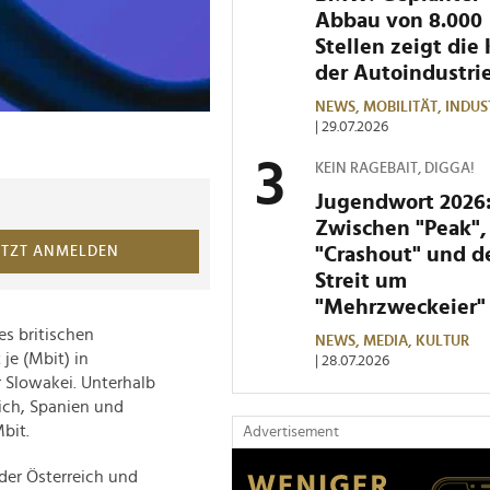
Abbau von 8.000
Stellen zeigt die 
der Autoindustri
NEWS,
MOBILITÄT,
INDUS
| 29.07.2026
KEIN RAGEBAIT, DIGGA!
Jugendwort 2026
Zwischen "Peak",
"Crashout" und 
ETZT ANMELDEN
Streit um
"Mehrzweckeier"
es britischen
NEWS,
MEDIA,
KULTUR
je (Mbit) in
| 28.07.2026
 Slowakei. Unterhalb
eich, Spanien und
bit.
Advertisement
der Österreich und