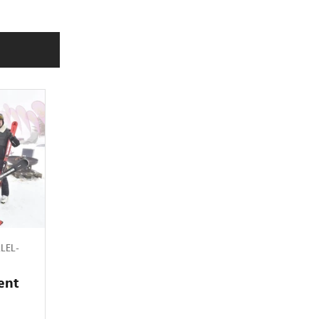
LEL-
ent