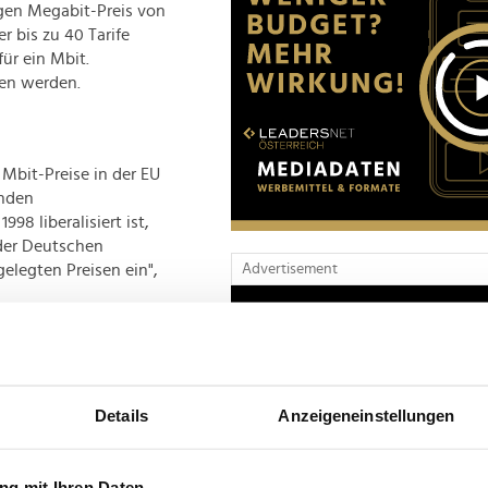
gen Megabit-Preis von
r bis zu 40 Tarife
ür ein Mbit.
gen werden.
Mbit-Preise in der EU
enden
8 liberalisiert ist,
der Deutschen
Advertisement
elegten Preisen ein",
sentlicher Grund für
nik. Deutschland sei
beim
eitungen den
Details
Anzeigeneinstellungen
r den 2030er-Jahren
g mit Ihren Daten