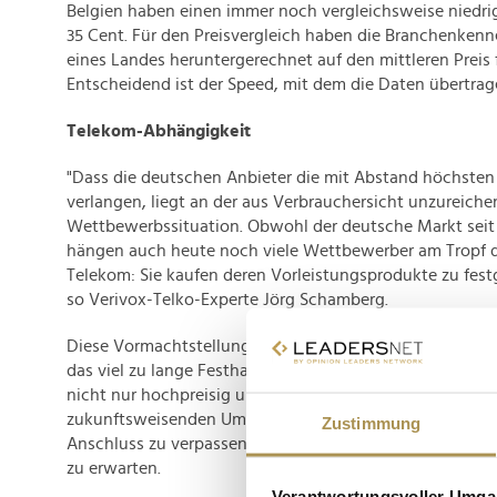
Belgien haben einen immer noch vergleichsweise niedri
35 Cent. Für den Preisvergleich haben die Branchenkenne
eines Landes heruntergerechnet auf den mittleren Preis f
Entscheidend ist der Speed, mit dem die Daten übertra
Telekom-Abhängigkeit
"Dass die deutschen Anbieter die mit Abstand höchsten 
verlangen, liegt an der aus Verbrauchersicht unzureich
Wettbewerbssituation. Obwohl der deutsche Markt seit 199
hängen auch heute noch viele Wettbewerber am Tropf 
Telekom: Sie kaufen deren Vorleistungsprodukte zu festg
so Verivox-Telko-Experte Jörg Schamberg.
Diese Vormachtstellung des Ex-Monopolisten sei ein we
das viel zu lange Festhalten an der veralteten DSL-Tech
nicht nur hochpreisig unterwegs, sondern drohe auch 
zukunftsweisenden Umstieg von Kupfer- auf Glasfaserl
Zustimmung
Anschluss zu verpassen. Das DSL-Aus sei daher nicht vo
zu erwarten.
Verantwortungsvoller Umgan