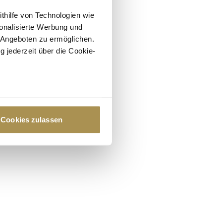
ithilfe von Technologien wie
onalisierte Werbung und
 Angeboten zu ermöglichen.
g jederzeit über die Cookie-
au sein können
zieren
Cookies zulassen
hre Präferenzen im
Abschnitt
 Medien anbieten zu können
hrer Verwendung unserer
 führen diese Informationen
ie im Rahmen Ihrer Nutzung