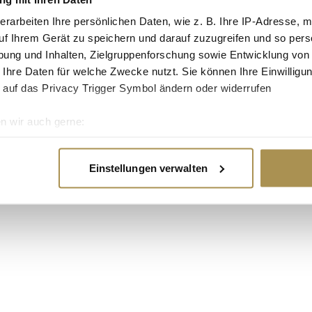
Glasfasertarife. Im
erarbeiten Ihre persönlichen Daten, wie z. B. Ihre IP-Adresse, m
g um 47 Prozent
uf Ihrem Gerät zu speichern und darauf zuzugreifen und so pers
ser ausgestattet und
ung und Inhalten, Zielgruppenforschung sowie Entwicklung von
nstigste
 Ihre Daten für welche Zwecke nutzt. Sie können Ihre Einwilligun
sst. Je nach
 auf das Privacy Trigger Symbol ändern oder widerrufen
00 Euro im Jahr
n wir auch gerne:
re geografische Lage erfassen, welche bis auf einige Meter gen
es Scannen nach bestimmten Merkmalen (Fingerprinting) identifi
Einstellungen verwalten
ie Ihre persönlichen Daten verarbeitet werden, und legen Sie I
nhalte und Anzeigen zu personalisieren, Funktionen für soziale
Website zu analysieren. Außerdem geben wir Informationen zu I
r soziale Medien, Werbung und Analysen weiter. Unsere Partner
 Daten zusammen, die Sie ihnen bereitgestellt haben oder die s
n.