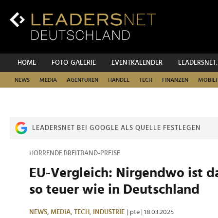
Zum
Inhalt
Zur
Fußzeilen-
Navigation
Zur
HOME
FOTO-GALERIE
EVENTKALENDER
LEADERSNET
Hauptnavigation
NEWS
MEDIA
AGENTUREN
HANDEL
TECH
FINANZEN
MOBILI
LEADERSNET BEI GOOGLE ALS QUELLE FESTLEGEN
HORRENDE BREITBAND-PREISE
EU-Vergleich: Nirgendwo ist da
so teuer wie in Deutschland
NEWS,
MEDIA,
TECH,
INDUSTRIE
| pte
| 18.03.2025