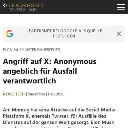
Zum
Inhalt
Zur
Fußzeilen-
Navigation
LEADERSNET BEI GOOGLE ALS QUELLE
Zur
FESTLEGEN
Hauptnavigation
ELON MUSK UNTER DAUERFEUER
Angriff auf X: Anonymous
angeblich für Ausfall
verantwortlich
NEWS,
TECH
| Redaktion
| 11.03.2025
Am Montag hat eine Attacke auf die Social-Media-
Plattform X, ehemals Twitter, für Ausfälle des
Dienstes auf der ganzen Welt gesorgt. Elon Musk