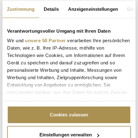
Zustimmung
Details
Anzeigeneinstellungen
Über
Verantwortungsvoller Umgang mit Ihren Daten
X
ANGRIFF AUF X
ATTACKE AUF X
Wir und
unsere 58 Partner
verarbeiten Ihre persönlichen
Daten, wie z. B. Ihre IP-Adresse, mithilfe von
CYBERANGRIFF
ELON MUSK
ANONYMOUS
Technologien wie Cookies, um Informationen auf Ihrem
HACKERGRUPPE
AKTIVISTEN
PROTEST
Gerät zu speichern und darauf zuzugreifen und so
personalisierte Werbung und Inhalte, Messungen von
DONALD TRUMP
DOGE
TESLA
SPACEX
Werbung und Inhalten, Zielgruppenforschung sowie
Entwicklung von Angeboten zu ermöglichen. Sie
TWITTER
entscheiden darüber, wer Ihre Daten für welche Zwecke
nutzt. Sie können Ihre Einwilligung jederzeit über die
Kommentar veröffentlichen
Cookie-Erklärung oder durch Klicken auf das Privacy
Trigger Symbol ändern oder widerrufen
Cookies zulassen
Autor:
*
Wenn Sie es erlauben, würden wir auch gerne:
Einstellungen verwalten
Informationen über Ihre geografische Lage