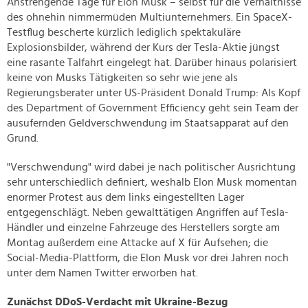
Anstrengende Tage für Elon Musk – selbst für die Verhältnisse
des ohnehin nimmermüden Multiunternehmers. Ein SpaceX-
Testflug bescherte kürzlich lediglich spektakuläre
Explosionsbilder, während der Kurs der Tesla-Aktie jüngst
eine rasante Talfahrt eingelegt hat. Darüber hinaus polarisiert
keine von Musks Tätigkeiten so sehr wie jene als
Regierungsberater unter US-Präsident Donald Trump: Als Kopf
des Department of Government Efficiency geht sein Team der
ausufernden Geldverschwendung im Staatsapparat auf den
Grund.
"Verschwendung" wird dabei je nach politischer Ausrichtung
sehr unterschiedlich definiert, weshalb Elon Musk momentan
enormer Protest aus dem links eingestellten Lager
entgegenschlägt. Neben gewalttätigen Angriffen auf Tesla-
Händler und einzelne Fahrzeuge des Herstellers sorgte am
Montag außerdem eine Attacke auf X für Aufsehen; die
Social-Media-Plattform, die Elon Musk vor drei Jahren noch
unter dem Namen Twitter erworben hat.
Zunächst DDoS-Verdacht mit Ukraine-Bezug