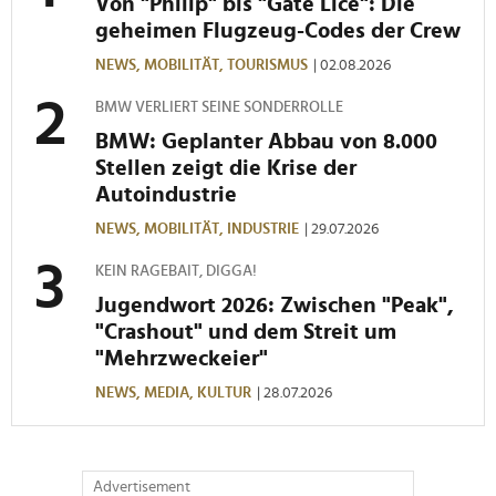
Von "Philip" bis "Gate Lice": Die
Verwendung unserer Website an unsere Partner für
geheimen Flugzeug-Codes der Crew
soziale Medien, Werbung und Analysen weiter. Unsere
Partner führen diese Informationen möglicherweise mit
NEWS,
MOBILITÄT,
TOURISMUS
| 02.08.2026
weiteren Daten zusammen, die Sie ihnen bereitgestellt
BMW VERLIERT SEINE SONDERROLLE
haben oder die sie im Rahmen Ihrer Nutzung der Dienste
BMW: Geplanter Abbau von 8.000
gesammelt haben.
Stellen zeigt die Krise der
Autoindustrie
NEWS,
MOBILITÄT,
INDUSTRIE
| 29.07.2026
KEIN RAGEBAIT, DIGGA!
Jugendwort 2026: Zwischen "Peak",
"Crashout" und dem Streit um
"Mehrzweckeier"
NEWS,
MEDIA,
KULTUR
| 28.07.2026
Advertisement