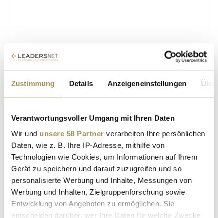
Sicherheitscode bestätigen:
*
Zustimmung
Details
Anzeigeneinstellungen
Über
Verantwortungsvoller Umgang mit Ihren Daten
Wir und
unsere 58 Partner
verarbeiten Ihre persönlichen
Daten, wie z. B. Ihre IP-Adresse, mithilfe von
* Pflichtfelder.
Technologien wie Cookies, um Informationen auf Ihrem
ABSENDEN
Gerät zu speichern und darauf zuzugreifen und so
personalisierte Werbung und Inhalte, Messungen von
LEADERSNET.TV
Werbung und Inhalten, Zielgruppenforschung sowie
Entwicklung von Angeboten zu ermöglichen. Sie
entscheiden darüber, wer Ihre Daten für welche Zwecke
LAUTSCHALTEN