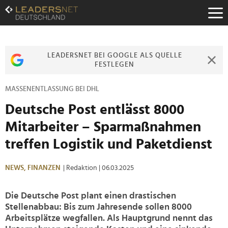
Zum
Inhalt
Zur
Fußzeilen-
Navigation
LEADERSNET BEI GOOGLE ALS QUELLE
Zur
FESTLEGEN
Hauptnavigation
MASSENENTLASSUNG BEI DHL
Deutsche Post entlässt 8000
Mitarbeiter – Sparmaßnahmen
treffen Logistik und Paketdienst
NEWS,
FINANZEN
| Redaktion
| 06.03.2025
Die Deutsche Post plant einen drastischen
Stellenabbau: Bis zum Jahresende sollen 8000
Arbeitsplätze wegfallen. Als Hauptgrund nennt das