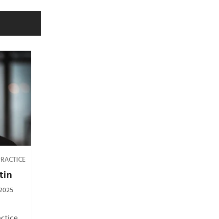
RACTICE
tin
.2025
actice