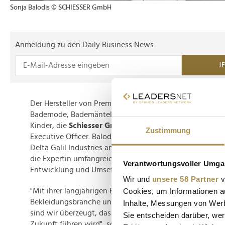
Sonja Balodis © SCHIESSER GmbH
Anmeldung zu den Daily Business News
J
Der Hersteller von Premium Unterwäsche, BHs, Nachtwä
Bademode, Bademäntel, Bett- und Frottierwäsche für D
Kinder, die
Schiesser Group,
ernannte
Sonja Balodis
zur
Zustimmung
Executive Officer. Balodis wird ihre Tätigkeit beim Toc
Delta Galil Industries am 3. März 2025 aufnehmen. Für di
die Expertin umfangreiche Erfahrung im Markenmanage
Verantwortungsvoller Umgan
Entwicklung und Umsetzung von Unternehmens- und Ma
Wir und
unsere 58 Partner
v
Cookies, um Informationen a
"Mit ihrer langjährigen Erfahrung in der globalen Mode-
Bekleidungsbranche und ihrer nachweislichen Expertise
Inhalte, Messungen von Werb
sind wir überzeugt, dass Sonja Balodis die Marke Schiesse
Sie entscheiden darüber, wer
Zukunft führen wird", so
Isaac Dabah,
CEO von Delta Gal