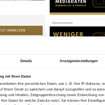
Advertisement
ETZT ANMELDEN
sche, Socken,
amen, Herren und
 neuen Chief
Details
Anzeigeneinstellungen
hterunternehmen von
ese Position bringt
ment sowie in der
g mit Ihren Daten
rkenstrategien mit.
erarbeiten Ihre persönlichen Daten, wie z. B. Ihre IP-Adresse, m
uf Ihrem Gerät zu speichern und darauf zuzugreifen und so pers
 und
 in Markenstrategie
ung und Inhalten, Zielgruppenforschung sowie Entwicklung von
r erfolgreich in die
 Ihre Daten für welche Zwecke nutzt. Sie können Ihre Einwilligun
il.