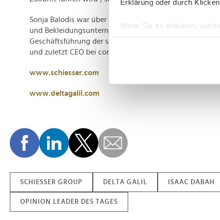
Erklärung oder durch Klicken
Sonja Balodis war über mehr als 30 Jahre in leitenden P
Wenn Sie es erlauben, würde
und Bekleidungsunternehmen tätig. Sie gehörte als Chief
Informationen über Ih
Geschäftsführung der s.Oliver Group an, war Geschäftsf
Ihr Gerät durch aktiv
und zuletzt CEO bei comma.
Erfahren Sie mehr darüber, w
www.schiesser.com
Einzelheiten
fest.
www.deltagalil.com
Wir verwenden Cookies, um I
und die Zugriffe auf unsere 
Website an unsere Partner fü
möglicherweise mit weiteren
der Dienste gesammelt habe
SCHIESSER GROUP
DELTA GALIL
ISAAC DABAH
OPINION LEADER DES TAGES