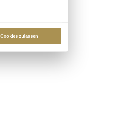
au sein können
zieren
Cookies zulassen
hre Präferenzen im
Abschnitt
 Medien anbieten zu können
hrer Verwendung unserer
 führen diese Informationen
ie im Rahmen Ihrer Nutzung