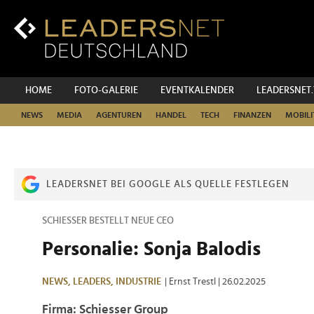
Zum
Inhalt
Zur
Fußzeilen-
Navigation
Zur
HOME
FOTO-GALERIE
EVENTKALENDER
LEADERSNET
Hauptnavigation
NEWS
MEDIA
AGENTUREN
HANDEL
TECH
FINANZEN
MOBILI
LEADERSNET BEI GOOGLE ALS QUELLE FESTLEGEN
SCHIESSER BESTELLT NEUE CEO
Personalie: Sonja Balodis
NEWS,
LEADERS,
INDUSTRIE
| Ernst Trestl
| 26.02.2025
Firma: Schiesser Group