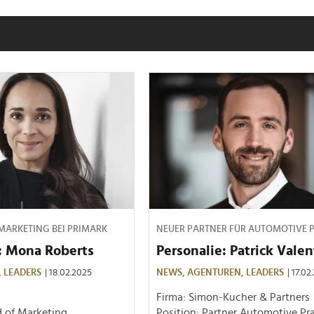
MARKETING BEI PRIMARK
NEUER PARTNER FÜR AUTOMOTIVE P
: Mona Roberts
Personalie: Patrick Valen
,
LEADERS
| 18.02.2025
NEWS,
AGENTUREN,
LEADERS
| 17.02
k
Firma: Simon-Kucher & Partners
d of Marketing
Position: Partner Automotive Pr