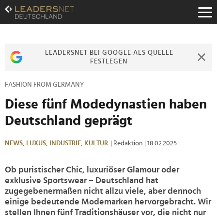
Zum
Inhalt
Zur
Fußzeilen-
Navigation
LEADERSNET BEI GOOGLE ALS QUELLE
Zur
FESTLEGEN
Hauptnavigation
FASHION FROM GERMANY
Diese fünf Modedynastien haben
Deutschland geprägt
NEWS,
LUXUS,
INDUSTRIE,
KULTUR
| Redaktion
| 18.02.2025
Ob puristischer Chic, luxuriöser Glamour oder
exklusive Sportswear – Deutschland hat
zugegebenermaßen nicht allzu viele, aber dennoch
einige bedeutende Modemarken hervorgebracht. Wir
stellen Ihnen fünf Traditionshäuser vor, die nicht nur