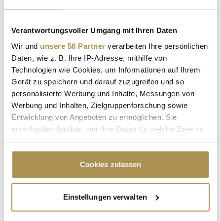
los: 2003 gründete er die Marke
Wunderkind
, die für
avantgardistische, hochpreisige Kollektionen steht. Trotz
Verantwortungsvoller Umgang mit Ihren Daten
wechselhafter Phasen bleibt Joop eine prägende Figur der
deutschen Modewelt.
Wir und
unsere 58 Partner
verarbeiten Ihre persönlichen
Daten, wie z. B. Ihre IP-Adresse, mithilfe von
Bogner – Die deutsche Antwort auf Luxus-Sportswear
Technologien wie Cookies, um Informationen auf Ihrem
Gerät zu speichern und darauf zuzugreifen und so
personalisierte Werbung und Inhalte, Messungen von
Werbung und Inhalten, Zielgruppenforschung sowie
Entwicklung von Angeboten zu ermöglichen. Sie
entscheiden darüber, wer Ihre Daten für welche Zwecke
nutzt. Sie können Ihre Einwilligung jederzeit über die
Cookie-Erklärung oder durch Klicken auf das Privacy
Trigger Symbol ändern oder widerrufen
Cookies zulassen
Wenn Sie es erlauben, würden wir auch gerne:
Einstellungen verwalten
Informationen über Ihre geografische Lage
erfassen, welche bis auf einige Meter genau sein