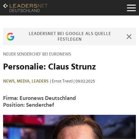
Zum
Inhalt
Zur
Fußzeilen-
Navigation
LEADERSNET BEI GOOGLE ALS QUELLE
Zur
FESTLEGEN
Hauptnavigation
NEUER SENDERCHEF BEI EURONEWS
Personalie: Claus Strunz
NEWS,
MEDIA,
LEADERS
| Ernst Trestl
| 09.02.2025
Firma: Euronews Deutschland
Position: Senderchef
>