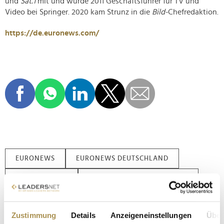
und
Sat.1
mit und wurde 2011 Geschäftsführer für TV und
Video bei Springer. 2020 kam Strunz in die
Bild-
Chefredaktion.
https://de.euronews.com/
EURONEWS
EURONEWS DEUTSCHLAND
CLAUS STRUNZ
OPINION LEADER DES TAGES
Zustimmung
Details
Anzeigeneinstellungen
Über
Nachname / Firma