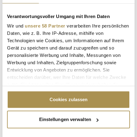
SUCHEN
Verantwortungsvoller Umgang mit Ihren Daten
Wir und
unsere 58 Partner
verarbeiten Ihre persönlichen
LEADERSNET.TV
Daten, wie z. B. Ihre IP-Adresse, mithilfe von
Technologien wie Cookies, um Informationen auf Ihrem
LAUTSCHALTEN
Gerät zu speichern und darauf zuzugreifen und so
personalisierte Werbung und Inhalte, Messungen von
Werbung und Inhalten, Zielgruppenforschung sowie
Entwicklung von Angeboten zu ermöglichen. Sie
entscheiden darüber, wer Ihre Daten für welche Zwecke
nutzt. Sie können Ihre Einwilligung jederzeit über die
Cookie-Erklärung oder durch Klicken auf das Privacy
Trigger Symbol ändern oder widerrufen
Cookies zulassen
Wenn Sie es erlauben, würden wir auch gerne:
Einstellungen verwalten
"Die Leute wollen einen Skandal im
Informationen über Ihre geografische Lage
Sommerloch"
erfassen, welche bis auf einige Meter genau sein