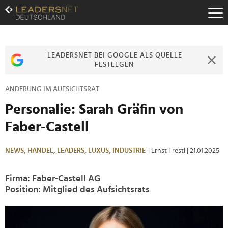
Zum
Inhalt
Zur
Fußzeilen-
Navigation
LEADERSNET BEI GOOGLE ALS QUELLE
Zur
FESTLEGEN
Hauptnavigation
ÄNDERUNG IM AUFSICHTSRAT
Personalie: Sarah Gräfin von
Faber-Castell
NEWS,
HANDEL,
LEADERS,
LUXUS,
INDUSTRIE
| Ernst Trestl
| 21.01.2025
Firma: Faber-Castell AG
Position: Mitglied des Aufsichtsrats
>