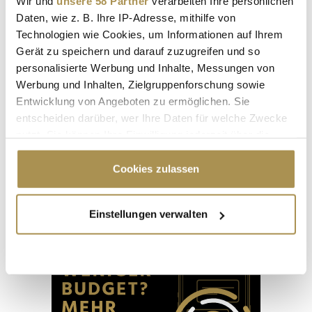
Wir und
unsere 58 Partner
verarbeiten Ihre persönlichen
Daten, wie z. B. Ihre IP-Adresse, mithilfe von
Technologien wie Cookies, um Informationen auf Ihrem
Gerät zu speichern und darauf zuzugreifen und so
personalisierte Werbung und Inhalte, Messungen von
Werbung und Inhalten, Zielgruppenforschung sowie
Entwicklung von Angeboten zu ermöglichen. Sie
entscheiden darüber, wer Ihre Daten für welche Zwecke
nutzt. Sie können Ihre Einwilligung jederzeit über die
Cookie-Erklärung oder durch Klicken auf das Privacy
"Die Leute wollen einen Skandal im
Trigger Symbol ändern oder widerrufen
Cookies zulassen
Sommerloch"
Wenn Sie es erlauben, würden wir auch gerne:
Einstellungen verwalten
Informationen über Ihre geografische Lage
Advertisement
erfassen, welche bis auf einige Meter genau sein
können
Ihr Gerät durch aktives Scannen nach
bestimmten Merkmalen (Fingerprinting) identifizieren
Erfahren Sie mehr darüber, wie Ihre persönlichen Daten