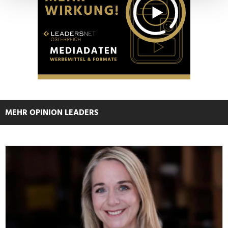
verarbeitet werden, und legen Sie Ihre Präferenzen im
Abschnitt Einzelheiten
fest.
Wir verwenden Cookies, um Inhalte und Anzeigen zu
personalisieren, Funktionen für soziale Medien anbieten
zu können und die Zugriffe auf unsere Website zu
analysieren. Außerdem geben wir Informationen zu Ihrer
Verwendung unserer Website an unsere Partner für
soziale Medien, Werbung und Analysen weiter. Unsere
MEHR OPINION LEADERS
Partner führen diese Informationen möglicherweise mit
weiteren Daten zusammen, die Sie ihnen bereitgestellt
haben oder die sie im Rahmen Ihrer Nutzung der Dienste
gesammelt haben.