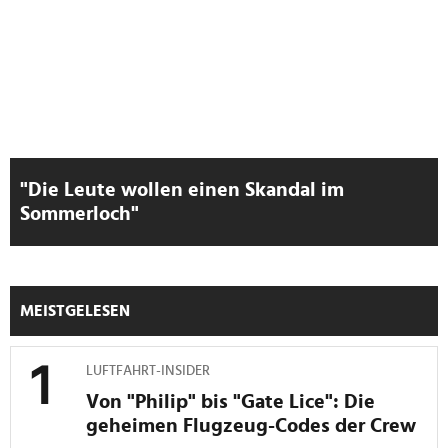
weiteren Daten zusammen, die Sie ihnen bereitgestellt
haben oder die sie im Rahmen Ihrer Nutzung der Dienste
gesammelt haben.
"Die Leute wollen einen Skandal im
Sommerloch"
MEISTGELESEN
LUFTFAHRT-INSIDER
Von "Philip" bis "Gate Lice": Die
geheimen Flugzeug-Codes der Crew