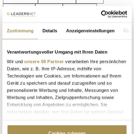
YOUTUBE
REDDIT
WERBUNG
MARKETING
SKINCARE
Zustimmung
Details
Anzeigeneinstellungen
Über
INFLUENCER MARKETING
JULIA SEYFFART
STEFANIE POLSTER
Verantwortungsvoller Umgang mit Ihren Daten
Wir und
unsere 58 Partner
verarbeiten Ihre persönlichen
Kommentar veröffentlichen
Daten, wie z. B. Ihre IP-Adresse, mithilfe von
Technologien wie Cookies, um Informationen auf Ihrem
Autor:
*
Gerät zu speichern und darauf zuzugreifen und so
personalisierte Werbung und Inhalte, Messungen von
Werbung und Inhalten, Zielgruppenforschung sowie
Entwicklung von Angeboten zu ermöglichen. Sie
Kommentar:
*
entscheiden darüber, wer Ihre Daten für welche Zwecke
nutzt. Sie können Ihre Einwilligung jederzeit über die
Cookie-Erklärung oder durch Klicken auf das Privacy
Trigger Symbol ändern oder widerrufen
Cookies zulassen