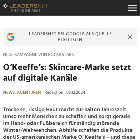
Zum
Inhalt
Zur
Fußzeilen-
Navigation
LEADERSNET BEI GOOGLE ALS QUELLE
Zur
FESTLEGEN
Hauptnavigation
NEUE KAMPAGNE VON ROCK&STARS
O’Keeffe’s: Skincare-Marke setzt
auf digitale Kanäle
NEWS,
AGENTUREN
| Redaktion
| 03.12.2024
Trockene, rissige Haut macht zur kalten Jahreszeit
umso mehr Menschen zu schaffen und sorgt gerade
im Hand- oder Fußbereich für ständig störende
Winter-Wehwehchen. Abhilfe schaffen die Produkte
der US-amerikanischen Marke O‘ Keeffe’s – und diese