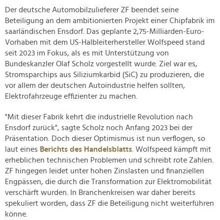
Der deutsche Automobilzulieferer ZF beendet seine
Beteiligung an dem ambitionierten Projekt einer Chipfabrik im
saarländischen Ensdorf. Das geplante 2,75-Milliarden-Euro-
Vorhaben mit dem US-Halbleiterhersteller Wolfspeed stand
seit 2023 im Fokus, als es mit Unterstützung von
Bundeskanzler Olaf Scholz vorgestellt wurde. Ziel war es,
Stromsparchips aus Siliziumkarbid (SiC) zu produzieren, die
vor allem der deutschen Autoindustrie helfen sollten,
Elektrofahrzeuge effizienter zu machen.
"Mit dieser Fabrik kehrt die industrielle Revolution nach
Ensdorf zurück", sagte Scholz noch Anfang 2023 bei der
Präsentation. Doch dieser Optimismus ist nun verflogen, so
laut eines
Berichts des Handelsblatts
. Wolfspeed kämpft mit
erheblichen technischen Problemen und schreibt rote Zahlen.
ZF hingegen leidet unter hohen Zinslasten und finanziellen
Engpässen, die durch die Transformation zur Elektromobilität
verschärft wurden. In Branchenkreisen war daher bereits
spekuliert worden, dass ZF die Beteiligung nicht weiterführen
könne.