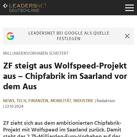
Zum
Inhalt
Zur
Fußzeilen-
Navigation
LEADERSNET BEI GOOGLE ALS QUELLE
Zur
FESTLEGEN
Hauptnavigation
MILLIARDENVORHABEN SCHEITERT
ZF steigt aus Wolfspeed-Projekt
aus – Chipfabrik im Saarland vor
dem Aus
NEWS,
TECH,
FINANZEN,
MOBILITÄT,
INDUSTRIE
| Redaktion
| 23.10.2024
ZF zieht sich aus dem ambitionierten Chipfabrik-
Projekt mit Wolfspeed im Saarland zurück. Damit
steht das 2,75-Milliarden-Euro-Vorhaben auf der