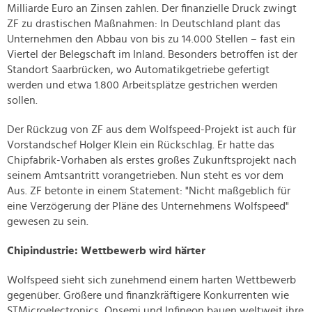
Milliarde Euro an Zinsen zahlen. Der finanzielle Druck zwingt
ZF zu drastischen Maßnahmen: In Deutschland plant das
Unternehmen den Abbau von bis zu 14.000 Stellen – fast ein
Viertel der Belegschaft im Inland. Besonders betroffen ist der
Standort Saarbrücken, wo Automatikgetriebe gefertigt
werden und etwa 1.800 Arbeitsplätze gestrichen werden
sollen.
Der Rückzug von ZF aus dem Wolfspeed-Projekt ist auch für
Vorstandschef Holger Klein ein Rückschlag. Er hatte das
Chipfabrik-Vorhaben als erstes großes Zukunftsprojekt nach
seinem Amtsantritt vorangetrieben. Nun steht es vor dem
Aus. ZF betonte in einem Statement: "Nicht maßgeblich für
eine Verzögerung der Pläne des Unternehmens Wolfspeed"
gewesen zu sein.
Chipindustrie: Wettbewerb wird härter
Wolfspeed sieht sich zunehmend einem harten Wettbewerb
gegenüber. Größere und finanzkräftigere Konkurrenten wie
STMicroelectronics, Onsemi und Infineon bauen weltweit ihre