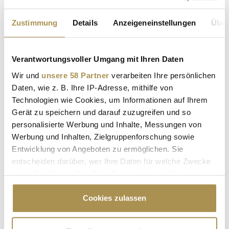
ZF CHIPFABRIK AUSSTIEG
Zustimmung
Details
Anzeigeneinstellungen
Über
WOLFSPEED HALBLEITERKRISE
Verantwortungsvoller Umgang mit Ihren Daten
CHIPPRODUKTION SAARLAND
Wir und
unsere 58 Partner
verarbeiten Ihre persönlichen
SILIZIUMKARBID CHIPS ELEKTROMOBILITÄT
Daten, wie z. B. Ihre IP-Adresse, mithilfe von
Technologien wie Cookies, um Informationen auf Ihrem
HALBLEITERINDUSTRIE DEUTSCHLAND
Gerät zu speichern und darauf zuzugreifen und so
ZF STELLENABBAU SAARBRÜCKEN
personalisierte Werbung und Inhalte, Messungen von
Werbung und Inhalten, Zielgruppenforschung sowie
WOLFSPEED ZF PARTNERSCHAFT
Entwicklung von Angeboten zu ermöglichen. Sie
entscheiden darüber, wer Ihre Daten für welche Zwecke
SIC TECHNOLOGIE ELEKTROAUTOS
nutzt. Sie können Ihre Einwilligung jederzeit über die
ZF SCHULDENLAST UND TRANSFORMATION
Cookie-Erklärung oder durch Klicken auf das Privacy
Trigger Symbol ändern oder widerrufen
Cookies zulassen
HALBLEITERFERTIGUNG EUROPA
Wenn Sie es erlauben, würden wir auch gerne: