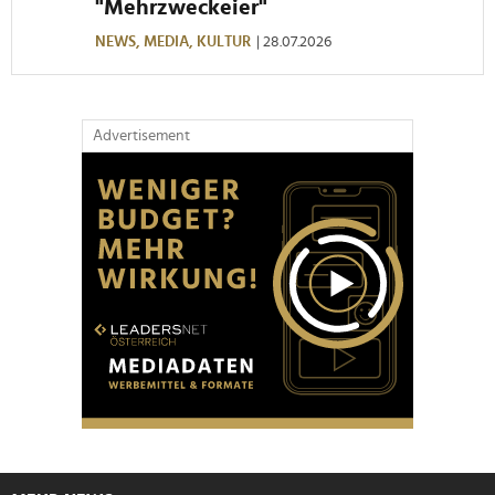
"Mehrzweckeier"
NEWS,
MEDIA,
KULTUR
| 28.07.2026
Advertisement