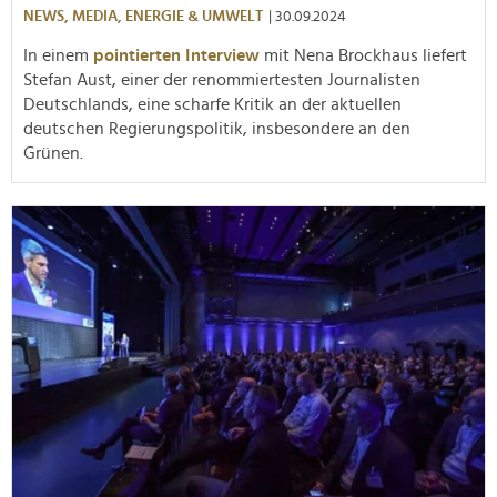
NEWS,
MEDIA,
ENERGIE & UMWELT
| 30.09.2024
In einem
pointierten Interview
mit Nena Brockhaus liefert
Stefan Aust, einer der renommiertesten Journalisten
Deutschlands, eine scharfe Kritik an der aktuellen
deutschen Regierungspolitik, insbesondere an den
Grünen.