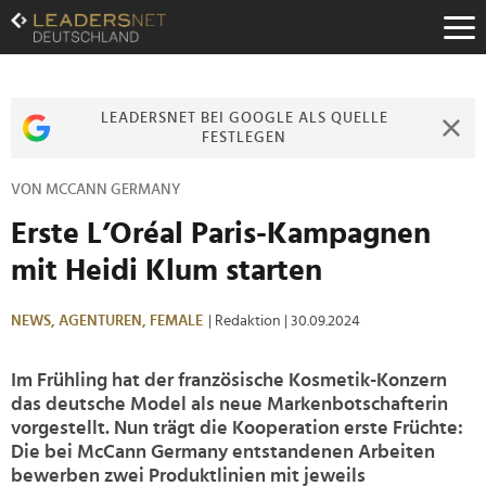
Zum
Inhalt
Zur
Fußzeilen-
Navigation
LEADERSNET BEI GOOGLE ALS QUELLE
Zur
FESTLEGEN
Hauptnavigation
VON MCCANN GERMANY
Erste L’Oréal Paris-Kampagnen
mit Heidi Klum starten
NEWS,
AGENTUREN,
FEMALE
| Redaktion
| 30.09.2024
Im Frühling hat der französische Kosmetik-Konzern
das deutsche Model als neue Markenbotschafterin
vorgestellt. Nun trägt die Kooperation erste Früchte:
Die bei McCann Germany entstandenen Arbeiten
bewerben zwei Produktlinien mit jeweils