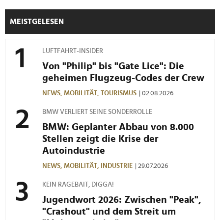
Verwendung unserer Website an unsere Partner für
MEISTGELESEN
soziale Medien, Werbung und Analysen weiter. Unsere
Partner führen diese Informationen möglicherweise mit
weiteren Daten zusammen, die Sie ihnen bereitgestellt
LUFTFAHRT-INSIDER
haben oder die sie im Rahmen Ihrer Nutzung der Dienste
Von "Philip" bis "Gate Lice": Die
gesammelt haben.
geheimen Flugzeug-Codes der Crew
NEWS,
MOBILITÄT,
TOURISMUS
| 02.08.2026
BMW VERLIERT SEINE SONDERROLLE
BMW: Geplanter Abbau von 8.000
Stellen zeigt die Krise der
Autoindustrie
NEWS,
MOBILITÄT,
INDUSTRIE
| 29.07.2026
KEIN RAGEBAIT, DIGGA!
Jugendwort 2026: Zwischen "Peak",
"Crashout" und dem Streit um