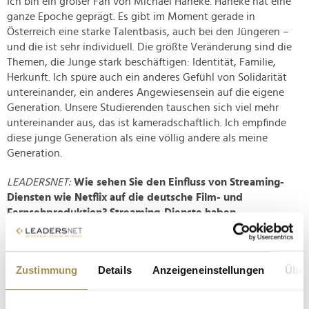
Ich bin ein großer Fan von Michael Haneke. Haneke hat eine
ganze Epoche geprägt. Es gibt im Moment gerade in
Österreich eine starke Talentbasis, auch bei den Jüngeren –
und die ist sehr individuell. Die größte Veränderung sind die
Themen, die Junge stark beschäftigen: Identität, Familie,
Herkunft. Ich spüre auch ein anderes Gefühl von Solidarität
untereinander, ein anderes Angewiesensein auf die eigene
Generation. Unsere Studierenden tauschen sich viel mehr
untereinander aus, das ist kameradschaftlich. Ich empfinde
diese junge Generation als eine völlig andere als meine
Generation.
LEADERSNET:
Wie sehen Sie den Einfluss von Streaming-
Diensten wie Netflix auf die deutsche Film- und
Fernsehproduktion? Streaming-Dienste haben
die
Medienlandschaft stark verändert. Wie sehen Sie die
Rolle des traditionellen Fernsehens in dieser neuen Ära?
Zustimmung
Details
Anzeigeneinstellungen
Über
Nico Hofmann:
Ich bin da objektiv, das deutsche öffentlich-
rechtliche Fernsehen, auch in der Kofinanzierung mit dem
ORF, hat seit Jahren die Herausforderungen der Zeit