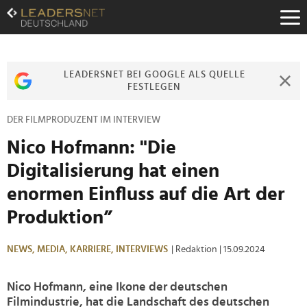
Zum
Inhalt
Zur
Fußzeilen-
Navigation
LEADERSNET BEI GOOGLE ALS QUELLE
Zur
FESTLEGEN
Hauptnavigation
DER FILMPRODUZENT IM INTERVIEW
Nico Hofmann: "Die
Digitalisierung hat einen
enormen Einfluss auf die Art der
Produktion”
NEWS,
MEDIA,
KARRIERE,
INTERVIEWS
| Redaktion
| 15.09.2024
Nico Hofmann, eine Ikone der deutschen
Filmindustrie, hat die Landschaft des deutschen