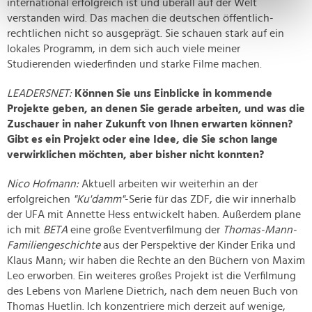
international erfolgreich ist und überall auf der Welt
bestimmten Merkmalen (Fingerprinting) identifizieren
verstanden wird. Das machen die deutschen öffentlich-
Erfahren Sie mehr darüber, wie Ihre persönlichen Daten
rechtlichen nicht so ausgeprägt. Sie schauen stark auf ein
verarbeitet werden, und legen Sie Ihre Präferenzen im
lokales Programm, in dem sich auch viele meiner
Abschnitt Einzelheiten
fest.
Studierenden wiederfinden und starke Filme machen.
Wir verwenden Cookies, um Inhalte und Anzeigen zu
LEADERSNET:
Können Sie uns Einblicke in kommende
Projekte geben, an denen Sie gerade arbeiten, und was die
personalisieren, Funktionen für soziale Medien anbieten
Zuschauer in naher Zukunft von Ihnen erwarten können?
zu können und die Zugriffe auf unsere Website zu
Gibt es ein Projekt oder eine Idee, die Sie schon lange
analysieren. Außerdem geben wir Informationen zu Ihrer
verwirklichen möchten, aber bisher nicht konnten?
Verwendung unserer Website an unsere Partner für
soziale Medien, Werbung und Analysen weiter. Unsere
Nico Hofmann:
Aktuell arbeiten wir weiterhin an der
Partner führen diese Informationen möglicherweise mit
erfolgreichen
"Ku'damm"
-Serie für das ZDF, die wir innerhalb
weiteren Daten zusammen, die Sie ihnen bereitgestellt
der UFA mit Annette Hess entwickelt haben. Außerdem plane
haben oder die sie im Rahmen Ihrer Nutzung der Dienste
ich mit
BETA
eine große Eventverfilmung der
Thomas-Mann-
gesammelt haben.
Familiengeschichte
aus der Perspektive der Kinder Erika und
Klaus Mann; wir haben die Rechte an den Büchern von Maxim
Leo erworben. Ein weiteres großes Projekt ist die Verfilmung
des Lebens von Marlene Dietrich, nach dem neuen Buch von
Thomas Huetlin. Ich konzentriere mich derzeit auf wenige,