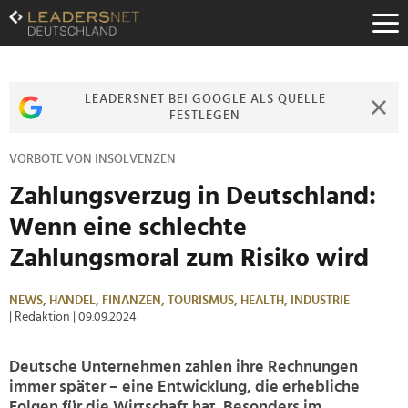
Zum
Inhalt
Zur
Fußzeilen-
Navigation
LEADERSNET BEI GOOGLE ALS QUELLE
Zur
FESTLEGEN
Hauptnavigation
VORBOTE VON INSOLVENZEN
Zahlungsverzug in Deutschland:
Wenn eine schlechte
Zahlungsmoral zum Risiko wird
NEWS,
HANDEL,
FINANZEN,
TOURISMUS,
HEALTH,
INDUSTRIE
| Redaktion
| 09.09.2024
Deutsche Unternehmen zahlen ihre Rechnungen
immer später – eine Entwicklung, die erhebliche
Folgen für die Wirtschaft hat. Besonders im