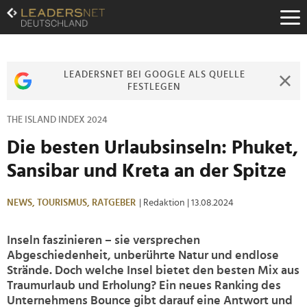
Zum
Inhalt
Zur
Fußzeilen-
Navigation
LEADERSNET BEI GOOGLE ALS QUELLE
Zur
FESTLEGEN
Hauptnavigation
THE ISLAND INDEX 2024
Die besten Urlaubsinseln: Phuket,
Sansibar und Kreta an der Spitze
NEWS,
TOURISMUS,
RATGEBER
| Redaktion
| 13.08.2024
Inseln faszinieren – sie versprechen
Abgeschiedenheit, unberührte Natur und endlose
Strände. Doch welche Insel bietet den besten Mix aus
Traumurlaub und Erholung? Ein neues Ranking des
Unternehmens Bounce gibt darauf eine Antwort und