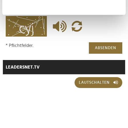
können
Ihr Gerät durch aktives Scannen nach
bestimmten Merkmalen (Fingerprinting) identifizieren
Erfahren Sie mehr darüber, wie Ihre persönlichen Daten
verarbeitet werden, und legen Sie Ihre Präferenzen im
Abschnitt Einzelheiten
fest.
* Pflichtfelder.
ABSENDEN
Wir verwenden Cookies, um Inhalte und Anzeigen zu
personalisieren, Funktionen für soziale Medien anbieten
LEADERSNET.TV
zu können und die Zugriffe auf unsere Website zu
analysieren. Außerdem geben wir Informationen zu Ihrer
LAUTSCHALTEN
Verwendung unserer Website an unsere Partner für
soziale Medien, Werbung und Analysen weiter. Unsere
Partner führen diese Informationen möglicherweise mit
weiteren Daten zusammen, die Sie ihnen bereitgestellt
haben oder die sie im Rahmen Ihrer Nutzung der Dienste
gesammelt haben.