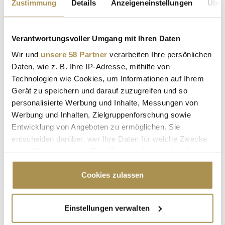
Zustimmung
Details
Anzeigeneinstellungen
Über
MAURITIUS
ARUBA
BALI
IBIZA
SARDINIEN
Verantwortungsvoller Umgang mit Ihren Daten
Wir und
unsere 58 Partner
verarbeiten Ihre persönlichen
Kommentar veröffentlichen
Daten, wie z. B. Ihre IP-Adresse, mithilfe von
Technologien wie Cookies, um Informationen auf Ihrem
Autor:
*
Gerät zu speichern und darauf zuzugreifen und so
personalisierte Werbung und Inhalte, Messungen von
Werbung und Inhalten, Zielgruppenforschung sowie
Kommentar:
*
Entwicklung von Angeboten zu ermöglichen. Sie
entscheiden darüber, wer Ihre Daten für welche Zwecke
nutzt. Sie können Ihre Einwilligung jederzeit über die
Cookie-Erklärung oder durch Klicken auf das Privacy
Trigger Symbol ändern oder widerrufen
Cookies zulassen
Wenn Sie es erlauben, würden wir auch gerne:
Einstellungen verwalten
Sicherheitscode bestätigen:
*
Informationen über Ihre geografische Lage
erfassen, welche bis auf einige Meter genau sein